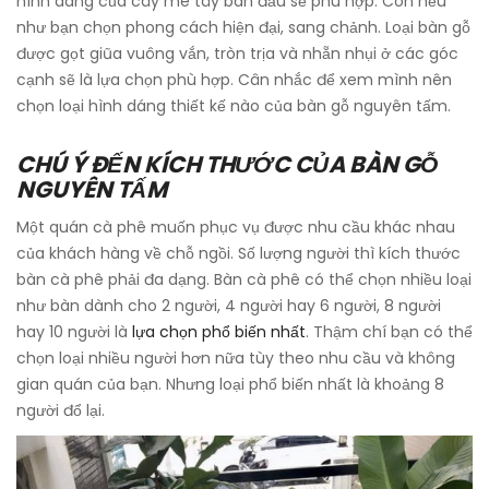
hình dáng của cây me tây ban đầu sẽ phù hợp. Còn nếu
như bạn chọn phong cách hiện đại, sang chảnh. Loại bàn gỗ
được gọt giũa vuông vắn, tròn trịa và nhẵn nhụi ở các góc
cạnh sẽ là lựa chọn phù hợp. Cân nhắc để xem mình nên
chọn loại hình dáng thiết kế nào của bàn gỗ nguyên tấm.
CHÚ Ý ĐẾN KÍCH THƯỚC CỦA BÀN GỖ
NGUYÊN TẤM
Một quán cà phê muốn phục vụ được nhu cầu khác nhau
của khách hàng về chỗ ngồi. Số lượng người thì kích thước
bàn cà phê phải đa dạng. Bàn cà phê có thể chọn nhiều loại
như bàn dành cho 2 người, 4 người hay 6 người, 8 người
hay 10 người là
lựa chọn phổ biến nhất
. Thậm chí bạn có thể
chọn loại nhiều người hơn nữa tùy theo nhu cầu và không
gian quán của bạn. Nhưng loại phổ biến nhất là khoảng 8
người đổ lại.