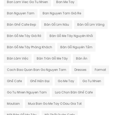
Ban Lam Viec Go Tu Nhien
Ban Me Tay
Ban Nguyen Tam
Ban Nguyen Tam Giá Re
Bàn Ghế Cafe Đẹp
Bàn Gỗ Lim Nâu
Bàn Gỗ Lim Vàng
Bàn Gỗ Me Tây Giá Rẻ
Bàn Gỗ Me Tây Nguyên Khối
Bàn Gỗ Me Tây Phòng Khách
Bàn Gỗ Nguyên Tấm
Bàn Làm Việc
Bàn Tròn Gỗ Me Tây
Bàn Ăn
Cach Bao Quan Ban Go Nguyen Tam
Dresses
Format
Ghế Cafe
Ghế Hiện Đại
Go Me Tay
Go Tu Nhien
Go Tu Nhien Nguyen Tam
Lựa Chọn Bàn Ghế Cafe
Moutain
Mua Ban Go Me Tay O Dau Gia Tot
Mặt Bàn Gỗ Me Tây
Nội Thất Quán Cafe