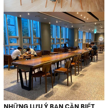
NHỮNG LƯU Ý BẠN CẦN BIẾT