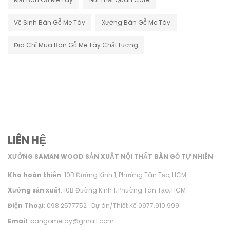
Vệ Sinh Bàn Gỗ Me Tây
Xưởng Bàn Gỗ Me Tây
Địa Chỉ Mua Bàn Gỗ Me Tây Chất Lượng
LIÊN HỆ
XƯỞNG SAMAN WOOD SẢN XUẤT NỘI THẤT BÀN GỖ TỰ NHIÊN
Kho hoàn thiện
: 10B Đường Kinh 1, Phường Tân Tạo, HCM
Xưởng sản xuất
: 10B Đường Kinh 1, Phường Tân Tạo, HCM
Điện Thoại
: 098.2577752 . Dự án/Thiết Kế 0977.910.999
Email
: bangometay@gmail.com