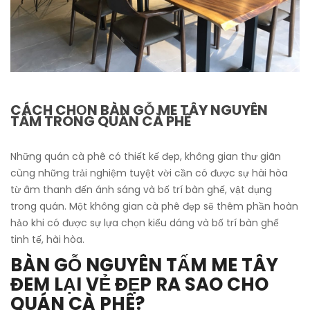
CÁCH CHỌN BÀN GỖ ME TÂY NGUYÊN
TÂM TRONG QUÁN CÀ PHÊ
Những quán cà phê có thiết kế đẹp, không gian thư giãn
cùng những trải nghiệm tuyệt vời cần có được sự hài hòa
từ âm thanh đến ánh sáng và bố trí bàn ghế, vật dụng
trong quán. Một không gian cà phê đẹp sẽ thêm phần hoàn
hảo khi có được sự lựa chọn kiểu dáng và bố trí bàn ghế
tinh tế, hài hòa.
BÀN GỖ NGUYÊN TẤM ME TÂY
ĐEM LẠI VẺ ĐẸP RA SAO CHO
QUÁN CÀ PHÊ?