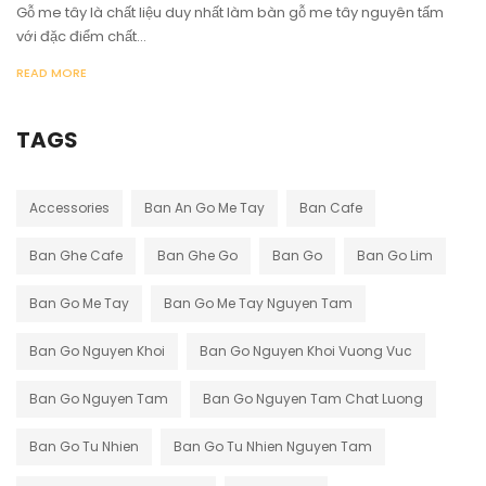
Gỗ me tây là chất liệu duy nhất làm bàn gỗ me tây nguyên tấm
với đặc điểm chất...
READ MORE
TAGS
Accessories
Ban An Go Me Tay
Ban Cafe
Ban Ghe Cafe
Ban Ghe Go
Ban Go
Ban Go Lim
Ban Go Me Tay
Ban Go Me Tay Nguyen Tam
Ban Go Nguyen Khoi
Ban Go Nguyen Khoi Vuong Vuc
Ban Go Nguyen Tam
Ban Go Nguyen Tam Chat Luong
Ban Go Tu Nhien
Ban Go Tu Nhien Nguyen Tam