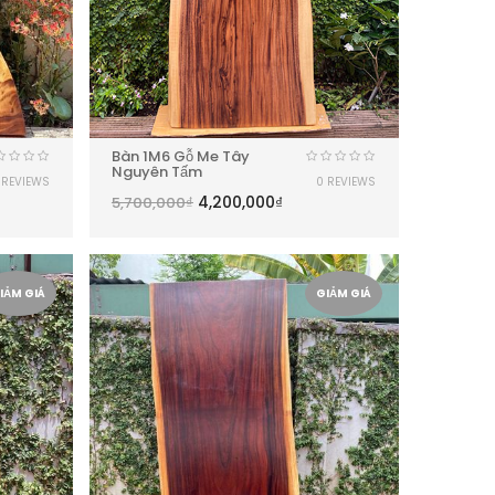
Bàn 1M6 Gỗ Me Tây
Nguyên Tấm
 REVIEWS
0 REVIEWS
4,200,000
₫
5,700,000
₫
IẢM GIÁ
GIẢM GIÁ