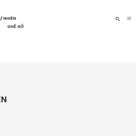
Ự NHIÊN
GHẾ GỖ
ÊN