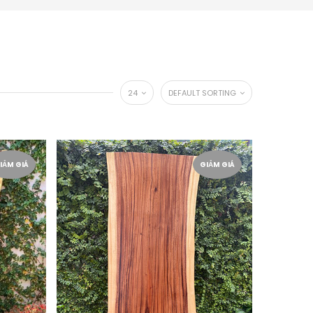
24
DEFAULT SORTING
IẢM GIÁ
GIẢM GIÁ