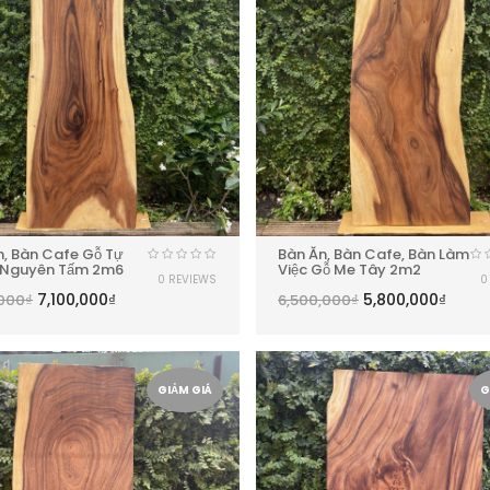
n, Bàn Cafe Gỗ Tự
Bàn Ăn, Bàn Cafe, Bàn Làm
 Nguyên Tấm 2m6
Việc Gỗ Me Tây 2m2
0 REVIEWS
0
7,100,000
₫
5,800,000
₫
,000
₫
6,500,000
₫
GIẢM GIÁ
G