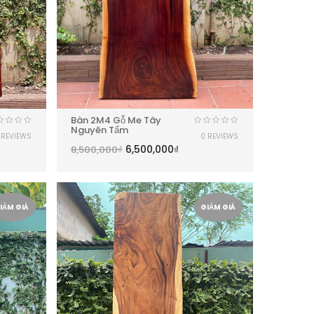
Bàn 2M4 Gỗ Me Tây
Nguyên Tấm
 REVIEWS
0 REVIEWS
6,500,000
₫
8,500,000
₫
IẢM GIÁ
GIẢM GIÁ