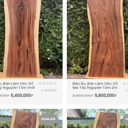
n, Bàn Làm Việc Gỗ
Bàn Ăn, Bàn Làm Việc Gỗ
y Nguyên Tấm 1m9
Me Tây Nguyên Tấm 2m
0 REVIEWS
0
5,400,000
₫
5,800,000
₫
,000
₫
6,800,000
₫
GIẢM GIÁ
G