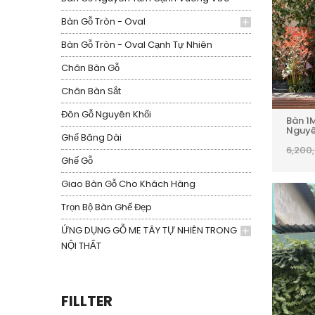
Bàn Gỗ Tròn - Oval
Bàn Gỗ Tròn - Oval Cạnh Tự Nhiên
Chân Bàn Gỗ
Chân Bàn Sắt
Đôn Gỗ Nguyên Khối
Bàn 1
Nguyê
Ghế Băng Dài
6,200
Ghế Gỗ
Giao Bàn Gỗ Cho Khách Hàng
Trọn Bộ Bàn Ghế Đẹp
ỨNG DỤNG GỖ ME TÂY TỰ NHIÊN TRONG
NỘI THẤT
FILLTER