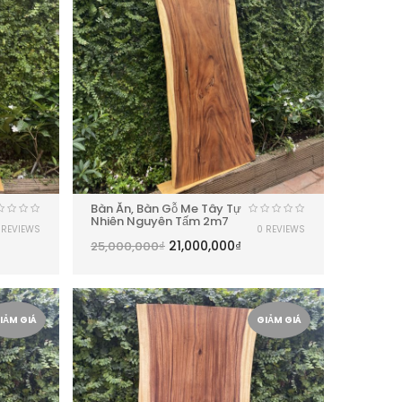
Bàn Ăn, Bàn Gỗ Me Tây Tự
Nhiên Nguyên Tấm 2m7
 REVIEWS
0 REVIEWS
21,000,000
₫
25,000,000
₫
IẢM GIÁ
GIẢM GIÁ