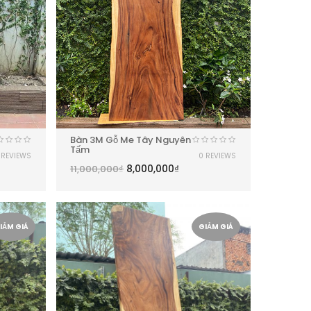
Bàn 3M Gỗ Me Tây Nguyên
Tấm
 REVIEWS
0 REVIEWS
8,000,000
₫
11,000,000
₫
IẢM GIÁ
GIẢM GIÁ