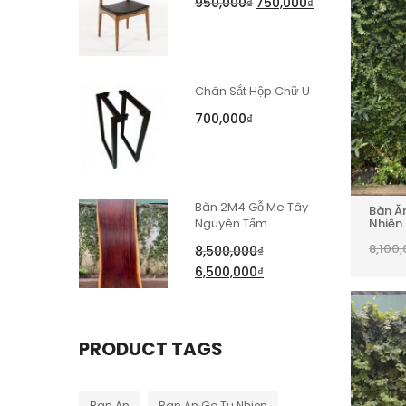
950,000
₫
750,000
₫
Chân Sắt Hộp Chữ U
700,000
₫
Bàn 2M4 Gỗ Me Tây
Bàn Ă
Nhiên
Nguyên Tấm
8,100
8,500,000
₫
6,500,000
₫
PRODUCT TAGS
Ban An
Ban An Go Tu Nhien