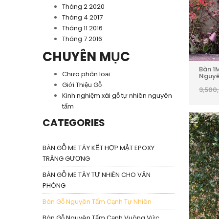
Tháng 2 2020
Tháng 4 2017
Tháng 11 2016
Tháng 7 2016
CHUYÊN MỤC
Bàn 1
Chưa phân loại
Nguyê
Giới Thiệu Gỗ
3,500
Kinh nghiệm xài gỗ tự nhiên nguyên
tấm
CATEGORIES
BÀN GỖ ME TÂY KẾT HỢP MẶT EPOXY
TRÁNG GƯƠNG
BÀN GỖ ME TÂY TỰ NHIÊN CHO VĂN
PHÒNG
Bàn Gỗ Nguyên Tấm Cạnh Tự Nhiên
Bàn Gỗ Nguyên Tấm Cạnh Vuông Vức