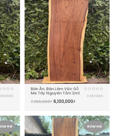
Bàn Ăn, Bàn Làm Việc Gỗ
Me Tây Nguyên Tấm 2m1
 REVIEWS
0 REVIEWS
6,100,000
₫
7,100,000
₫
IẢM GIÁ
GIẢM GIÁ