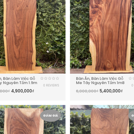
n, Bàn Làm Việc Gỗ
Bàn Ăn, Bàn Làm Việc Gỗ
y Nguyên Tấm 1.9m
Me Tây Nguyên Tấm 1m8
0 REVIEWS
0
4,900,000
₫
5,400,000
₫
,000
₫
6,000,000
₫
GIẢM GIÁ
G