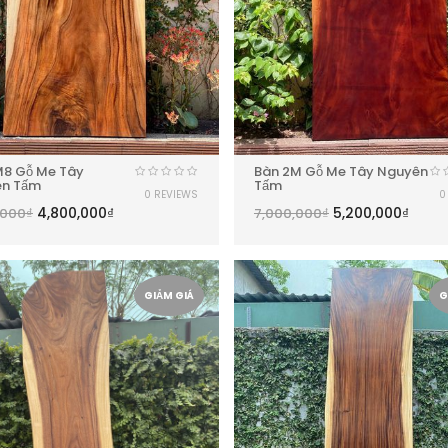
M8 Gỗ Me Tây
Bàn 2M Gỗ Me Tây Nguyên
n Tấm
Tấm
0 REVIEWS
0
4,800,000
₫
5,200,000
₫
,000
₫
7,000,000
₫
GIẢM GIÁ
G