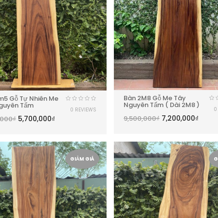
Bàn 2M8 Gỗ Me Tây
m5 Gỗ Tự Nhiên Me
Nguyên Tấm ( Dài 2M8 )
guyên Tấm
0
0 REVIEWS
7,200,000
₫
5,700,000
₫
9,500,000
₫
,000
₫
GIẢM GIÁ
G