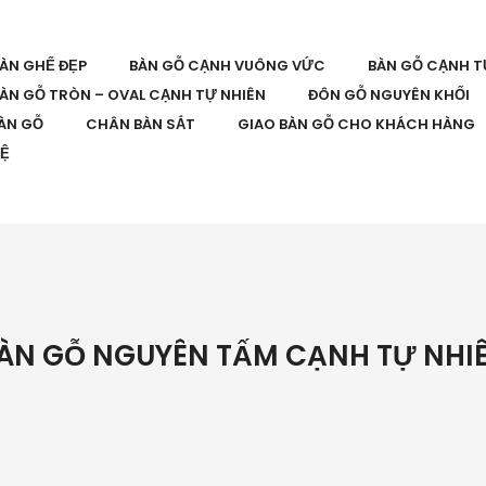
BÀN GHẾ ĐẸP
BÀN GỖ CẠNH VUÔNG VỨC
BÀN GỖ CẠNH T
ÀN GỖ TRÒN – OVAL CẠNH TỰ NHIÊN
ĐÔN GỖ NGUYÊN KHỐI
ÀN GỖ
CHÂN BÀN SẮT
GIAO BÀN GỖ CHO KHÁCH HÀNG
HỆ
ÀN GỖ NGUYÊN TẤM CẠNH TỰ NHI