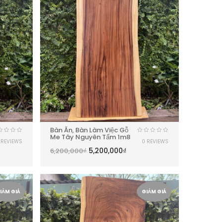
Bàn Ăn, Bàn Làm Việc Gỗ
Me Tây Nguyên Tấm 1m8
 REVIEWS
0 REVIEWS
5,200,000
₫
6,200,000
₫
IẢM GIÁ
GIẢM GIÁ