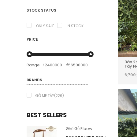
STOCK STATUS
ONLY SALE
IN STOCK
PRICE
Bàn 2
Range :
₫
2400000
- ₫
56500000
Tây N
6,700
BRANDS
GỖ ME TÂY(226)
BEST SELLERS
Ghế Gỗ Elbow