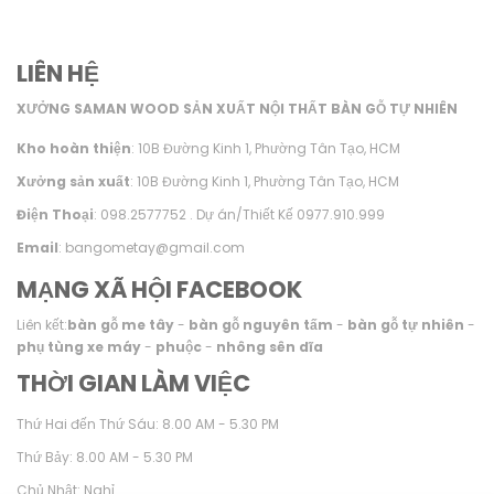
LIÊN HỆ
XƯỞNG SAMAN WOOD SẢN XUẤT NỘI THẤT BÀN GỖ TỰ NHIÊN
Kho hoàn thiện
: 10B Đường Kinh 1, Phường Tân Tạo, HCM
Xưởng sản xuất
: 10B Đường Kinh 1, Phường Tân Tạo, HCM
Điện Thoại
: 098.2577752 . Dự án/Thiết Kế 0977.910.999
Email
: bangometay@gmail.com
MẠNG XÃ HỘI FACEBOOK
Liên kết:
bàn gỗ me tây
-
bàn gỗ nguyên tấm
-
bàn gỗ tự nhiên
-
phụ tùng xe máy
-
phuộc
-
nhông sên dĩa
THỜI GIAN LÀM VIỆC
Thứ Hai đến Thứ Sáu: 8.00 AM - 5.30 PM
Thứ Bảy: 8.00 AM - 5.30 PM
Chủ Nhật: Nghỉ