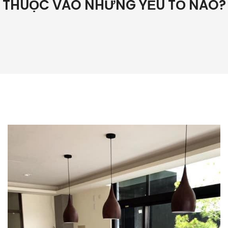
THUỘC VÀO NHỮNG YẾU TỐ NÀO?