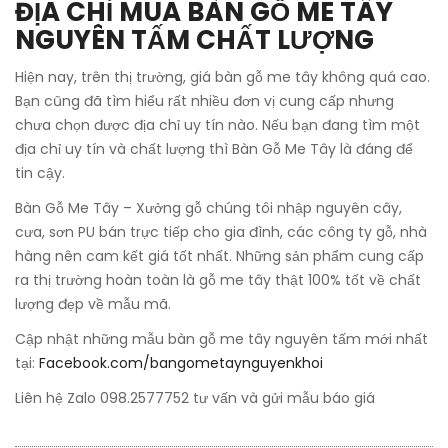
ĐỊA CHỈ MUA BÀN GỖ ME TÂY
NGUYÊN TẤM CHẤT LƯỢNG
Hiện nay, trên thị trường, giá bàn gỗ me tây không quá cao.
Bạn cũng đã tìm hiểu rất nhiều đơn vị cung cấp nhưng
chưa chọn được địa chỉ uy tín nào. Nếu bạn đang tìm một
địa chỉ uy tín và chất lượng thì Bàn Gỗ Me Tây là đáng để
tin cậy.
Bàn Gỗ Me Tây – Xưởng gỗ chúng tôi nhập nguyên cây,
cưa, sơn PU bán trực tiếp cho gia đình, các công ty gỗ, nhà
hàng nên cam kết giá tốt nhất. Những sản phẩm cung cấp
ra thị trường hoàn toàn là gỗ me tây thật 100% tốt về chất
lượng đẹp về mẫu mã.
Cập nhật những mẫu bàn gỗ me tây nguyên tấm mới nhất
tại:
Facebook.com/bangometaynguyenkhoi
Liên hệ Zalo 098.2577752 tư vấn và gửi mẫu báo giá