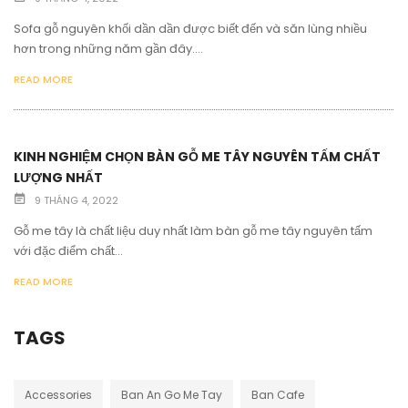
Sofa gỗ nguyên khối dần dần được biết đến và săn lùng nhiều
hơn trong những năm gần đây....
READ MORE
KINH NGHIỆM CHỌN BÀN GỖ ME TÂY NGUYÊN TẤM CHẤT
LƯỢNG NHẤT
9 THÁNG 4, 2022
Gỗ me tây là chất liệu duy nhất làm bàn gỗ me tây nguyên tấm
với đặc điểm chất...
READ MORE
TAGS
Accessories
Ban An Go Me Tay
Ban Cafe