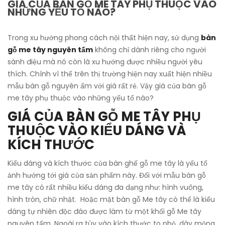
GIÁ CỦA BÀN GỖ ME TÂY PHỤ THUỘC VÀO
NHỮNG YẾU TỐ NÀO?
Trong xu hướng phong cách nội thất hiện nay, sử dụng
bàn
gỗ me tây nguyên tấm
không chỉ dành riêng cho người
sành điệu mà nó còn là xu hướng được nhiều người yêu
thích. Chính vì thế trên thị trường hiện nay xuất hiện nhiều
mẫu bàn gỗ nguyên ấm với giá rất rẻ. Vậy giá của bàn gỗ
me tây phụ thuộc vào những yếu tố nào?
GIÁ CỦA BÀN GỖ ME TÂY PHỤ
THUỘC VÀO KIỂU DÁNG VÀ
KÍCH THƯỚC
Kiểu dáng và kích thước của bàn ghế gỗ me tây là yếu tố
ảnh hưởng tới giá của sản phẩm này. Đối với mẫu bàn gỗ
me tây có rất nhiều kiểu dáng đa dạng như: hình vuông,
hình tròn, chữ nhật. Hoặc mặt bàn gỗ Me tây có thể là kiểu
dáng tự nhiên độc đáo được làm từ một khối gỗ Me tây
nguyên tấm. Ngoài ra tùy vào kích thước to nhỏ, dày mỏng