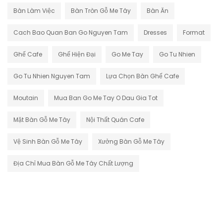
Bàn Làm Việc
Bàn Tròn Gỗ Me Tây
Bàn Ăn
Cach Bao Quan Ban Go Nguyen Tam
Dresses
Format
Ghế Cafe
Ghế Hiện Đại
Go Me Tay
Go Tu Nhien
Go Tu Nhien Nguyen Tam
Lựa Chọn Bàn Ghế Cafe
Moutain
Mua Ban Go Me Tay O Dau Gia Tot
Mặt Bàn Gỗ Me Tây
Nội Thất Quán Cafe
Vệ Sinh Bàn Gỗ Me Tây
Xưởng Bàn Gỗ Me Tây
Địa Chỉ Mua Bàn Gỗ Me Tây Chất Lượng