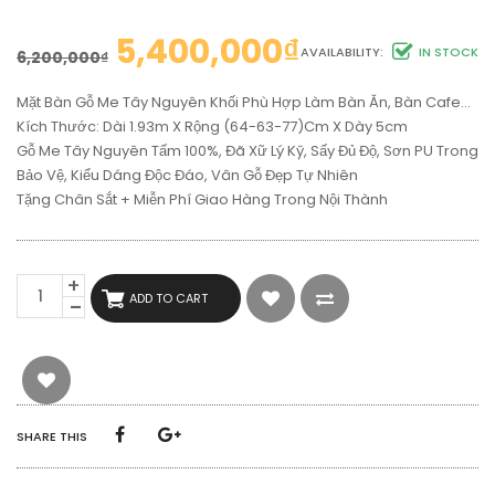
5,400,000
₫
AVAILABILITY:
IN STOCK
6,200,000
₫
Mặt Bàn Gỗ Me Tây Nguyên Khối Phù Hợp Làm Bàn Ăn, Bàn Cafe…
Kích Thước: Dài 1.93m X Rộng (64-63-77)cm X Dày 5cm
Gỗ Me Tây Nguyên Tấm 100%, Đã Xữ Lý Kỹ, Sấy Đủ Độ, Sơn PU Trong
Bảo Vệ, Kiểu Dáng Độc Đáo, Vân Gỗ Đẹp Tự Nhiên
Tặng Chân Sắt + Miễn Phí Giao Hàng Trong Nội Thành
MẶT
ADD TO CART
BÀN
GỖ
ME
TÂY
NGUYÊN
TẤM
(1M93X68CMX5CM)
SHARE THIS
QUANTITY