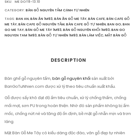
SKU:
ME DOT8-13.10
CATEGORY:
BÀN GỖ NGUYÊN TẤM CẠNH TỰ NHIÊN
TAGS:
BAN AN
,
BÀN ĂN 1M93
,
BÀN ĂN GỖ ME TÂY
,
BÀN CAFE
,
BÀN CAFE GỖ
ME TÂY
,
BÀN CAFE GỖ NGUYÊN TẤM
,
BÀN CAFE GỖ TỰ NHIÊN
,
BAN GO
,
BAN
GO ME TAY
,
BÀN GỖ ME TÂY 1M93
,
BÀN GỖ NGUYÊN KHỐI 1M93
,
BAN GO
NGUYEN TAM 1M93
,
BÀN GỖ TỰ NHIÊN 1M93
,
BÀN LÀM VIỆC
,
MẶT BÀN GỖ
DESCRIPTION
Bàn ghế gỗ nguyên tấm,
bàn gỗ nguyên khối
sản xuất bởi
BanGoTuNhien.com được xử lý theo tiêu chuẩn xuất khẩu.
Gỗ được sấy khô đạt độ ẩm tiêu chuẩn, xử lý chống thấm, chống
mối mọt, sơn PU trong hoàn thiện. Nhờ đó sản phẩm không bị ẩm
mốc, chống nứt nẻ và tăng độ ổn định, bề mặt gỗ nhẵn mịn và trơn
láng.
Mặt Bàn Gỗ Me Tây có kiểu dáng độc đáo, vân gỗ đẹp tự nhiên