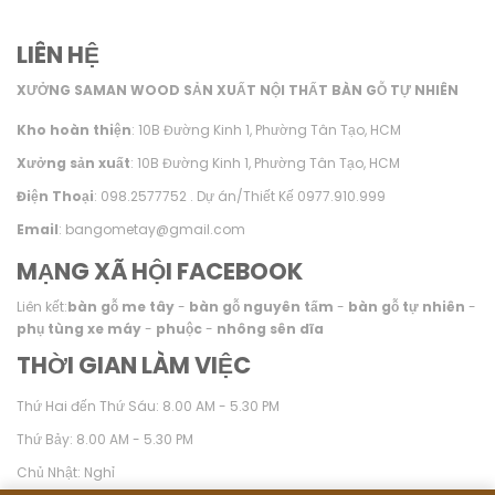
LIÊN HỆ
XƯỞNG SAMAN WOOD SẢN XUẤT NỘI THẤT BÀN GỖ TỰ NHIÊN
Kho hoàn thiện
: 10B Đường Kinh 1, Phường Tân Tạo, HCM
Xưởng sản xuất
: 10B Đường Kinh 1, Phường Tân Tạo, HCM
Điện Thoại
: 098.2577752 . Dự án/Thiết Kế 0977.910.999
Email
: bangometay@gmail.com
MẠNG XÃ HỘI FACEBOOK
Liên kết:
bàn gỗ me tây
-
bàn gỗ nguyên tấm
-
bàn gỗ tự nhiên
-
phụ tùng xe máy
-
phuộc
-
nhông sên dĩa
THỜI GIAN LÀM VIỆC
Thứ Hai đến Thứ Sáu: 8.00 AM - 5.30 PM
Thứ Bảy: 8.00 AM - 5.30 PM
Chủ Nhật: Nghỉ