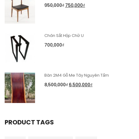
950,000
₫
750,000
₫
Chân Sắt Hộp Chữ U
700,000
₫
Bàn 2M4 Gỗ Me Tây Nguyên Tấm
8,500,000
₫
6,500,000
₫
PRODUCT TAGS