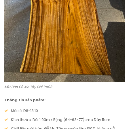
Mặt Bàn Gỗ Me Tây Dài 1m93
Thông tin sản phẩm:
Mã số: D8-13.10
Kích thước: Dài 1.93m x Rộng (64-63-77)cm x Dày 5cm
Chất liệu mặt bàn: Gỗ Me Tây nguyên tấm 100%, không cắt