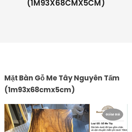
(1M93X68CMX5CM)
Mặt Bàn Gỗ Me Tây Nguyên Tấm
(1m93x68cmx5cm)
GIẢM GIÁ