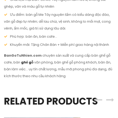
ghép, vân và màu gỗ tự nhiên
Ưu điểm: bàn gỗ Me Tây nguyên tấm có kiểu dáng độc đáo,
vân gỗ đẹp tự nhiên; dễ lau chùi, vệ sinh; không lo mối mọt, cong
vênh, ẩm mốc, giá trị sử dụng lâu dài.
Phù hợp: bàn ăn, bàn cafe…
Khuyến mãi: Tặng Chân Bàn + Miễn phí giao hàng nội thành
BanGoTuNhien.com
chuyên sản xuất và cung cấp bàn ghế gỗ
cafe, bàn
ghế gỗ
văn phòng, bàn ghế gỗ phòng khách, bàn ăn,
bàn làm việc… uy tín chất lượng, mẫu mã phong phú đa dạng, đủ
kích thước theo nhu cầu khách hàng.
RELATED PRODUCTS