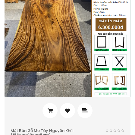
Mặt Bàn Gỗ Me Tây Nguyên Khối
(156cmx88cmx5cm)