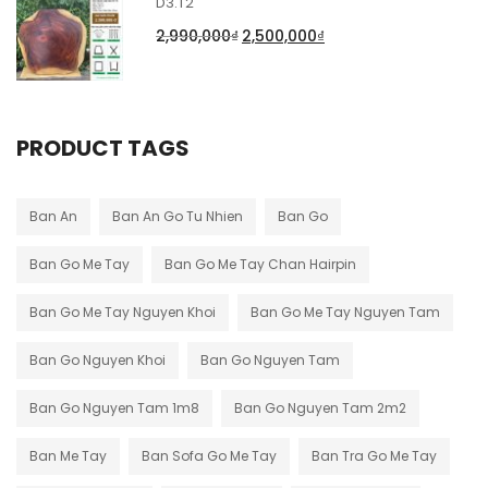
D3.T2
2,990,000
₫
2,500,000
₫
PRODUCT TAGS
Ban An
Ban An Go Tu Nhien
Ban Go
Ban Go Me Tay
Ban Go Me Tay Chan Hairpin
Ban Go Me Tay Nguyen Khoi
Ban Go Me Tay Nguyen Tam
Ban Go Nguyen Khoi
Ban Go Nguyen Tam
Ban Go Nguyen Tam 1m8
Ban Go Nguyen Tam 2m2
Ban Me Tay
Ban Sofa Go Me Tay
Ban Tra Go Me Tay