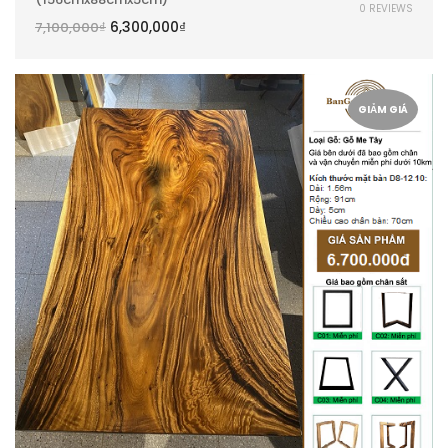
0 REVIEWS
6,300,000
₫
7,100,000
₫
GIẢM GIÁ