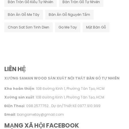
Bàn Tròn Gỗ Kiểu Tự Nhiên
Bàn Tròn Gỗ Tự Nhiên
Bàn Ăn Gỗ Me Tây
Bàn Ăn Gỗ Nguyên Tấm
Chan Sat Sơn Tinh Dien
Go Me Tay
Mặt Bàn Gỗ
LIÊN HỆ
XƯỞNG SAMAN WOOD SẢN XUẤT NỘI THẤT BÀN GỖ TỰ NHIÊN
Kho hoàn thiện
: 10B Đường Kinh 1, Phường Tân Tạo, HCM
Xưởng sản xuất
: 10B Đường Kinh 1, Phường Tân Tạo, HCM
Điện Thoại
: 098.2577752 . Dự án/Thiết Kế 0977.910.999
Email
: bangometay@gmail.com
MẠNG XÃ HỘI FACEBOOK