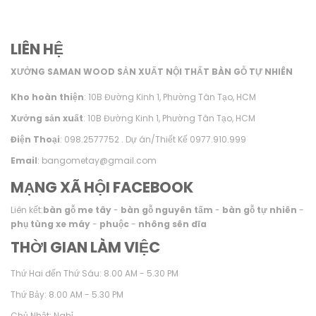
LIÊN HỆ
XƯỞNG SAMAN WOOD SẢN XUẤT NỘI THẤT BÀN GỖ TỰ NHIÊN
Kho hoàn thiện
: 10B Đường Kinh 1, Phường Tân Tạo, HCM
Xưởng sản xuất
: 10B Đường Kinh 1, Phường Tân Tạo, HCM
Điện Thoại
: 098.2577752 . Dự án/Thiết Kế 0977.910.999
Email
: bangometay@gmail.com
MẠNG XÃ HỘI FACEBOOK
Liên kết:
bàn gỗ me tây
-
bàn gỗ nguyên tấm
-
bàn gỗ tự nhiên
-
phụ tùng xe máy
-
phuộc
-
nhông sên dĩa
THỜI GIAN LÀM VIỆC
Thứ Hai đến Thứ Sáu: 8.00 AM - 5.30 PM
Thứ Bảy: 8.00 AM - 5.30 PM
Chủ Nhật: Nghỉ