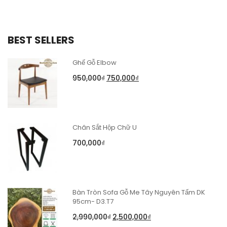
BEST SELLERS
Ghế Gỗ Elbow
950,000
₫
750,000
₫
Chân Sắt Hộp Chữ U
700,000
₫
Bàn Tròn Sofa Gỗ Me Tây Nguyên Tấm DK
95cm- D3.T7
2,990,000
₫
2,500,000
₫