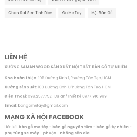
Chan Sat Sơn Tinh Dien
Go Me Tay
Mặt Bàn Gỗ
LIÊN HỆ
XƯỞNG SAMAN WOOD SẢN XUẤT NỘI THẤT BÀN GỖ TỰ NHIÊN
Kho hoàn thiện
: 10B Đường Kinh 1, Phường Tân Tạo, HCM
Xưởng sản xuất
: 10B Đường Kinh 1, Phường Tân Tạo, HCM
Điện Thoại
: 098.2577752 . Dự án/Thiết Kế 0977.910.999
Email
: bangometay@gmail.com
MẠNG XÃ HỘI FACEBOOK
Liên kết:
bàn gỗ me tây
-
bàn gỗ nguyên tấm
-
bàn gỗ tự nhiên
-
phụ tùng xe máy
-
phuộc
-
nhông sên dĩa