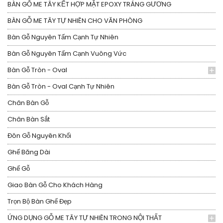
BÀN GỖ ME TÂY KẾT HỢP MẶT EPOXY TRÁNG GƯƠNG
BÀN GỖ ME TÂY TỰ NHIÊN CHO VĂN PHÒNG
Bàn Gỗ Nguyên Tấm Cạnh Tự Nhiên
Bàn Gỗ Nguyên Tấm Cạnh Vuông Vức
Bàn Gỗ Tròn - Oval
Bàn Gỗ Tròn - Oval Cạnh Tự Nhiên
Chân Bàn Gỗ
Chân Bàn Sắt
Đôn Gỗ Nguyên Khối
Ghế Băng Dài
Ghế Gỗ
Giao Bàn Gỗ Cho Khách Hàng
Trọn Bộ Bàn Ghế Đẹp
ỨNG DỤNG GỖ ME TÂY TỰ NHIÊN TRONG NỘI THẤT