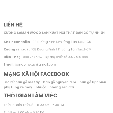
LIÊN HỆ
XƯỞNG SAMAN WOOD SẢN XUẤT NỘI THẤT BÀN GỖ TỰ NHIÊN
Kho hoàn thiện
: 10B Đường Kinh 1, Phường Tân Tạo, HCM
Xưởng sản xuất
: 10B Đường Kinh 1, Phường Tân Tạo, HCM
Điện Thoại
: 098.2577752 . Dự án/Thiết Kế 0977.910.999
Email
: bangometay@gmail.com
MẠNG XÃ HỘI FACEBOOK
Liên kết:
bàn gỗ me tây
-
bàn gỗ nguyên tấm
-
bàn gỗ tự nhiên
-
phụ tùng xe máy
-
phuộc
-
nhông sên dĩa
THỜI GIAN LÀM VIỆC
Thứ Hai đến Thứ Sáu: 8.00 AM - 5.30 PM
Thứ Bảy: 8.00 AM - 5.30 PM