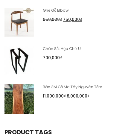
Ghế Gỗ Elbow
950,000
₫
750,000
₫
Chân Sắt Hộp Chữ U
700,000
₫
Bàn 3M Gỗ Me Tây Nguyên Tấm
11,000,000
₫
8,000,000
₫
PRODUCT TAGS