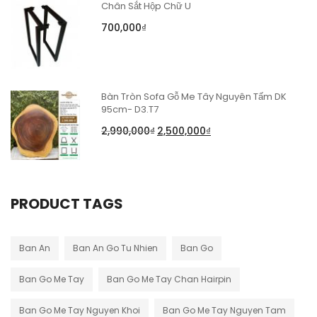
Chân Sắt Hộp Chữ U
700,000
₫
Bàn Tròn Sofa Gỗ Me Tây Nguyên Tấm DK
95cm- D3.T7
2,990,000
₫
2,500,000
₫
PRODUCT TAGS
Ban An
Ban An Go Tu Nhien
Ban Go
Ban Go Me Tay
Ban Go Me Tay Chan Hairpin
Ban Go Me Tay Nguyen Khoi
Ban Go Me Tay Nguyen Tam