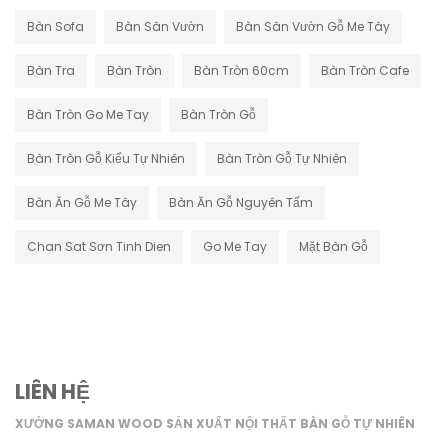
Bàn Sofa
Bàn Sân Vườn
Bàn Sân Vườn Gỗ Me Tây
Bàn Tra
Bàn Tròn
Bàn Tròn 60cm
Bàn Tròn Cafe
Bàn Tròn Go Me Tay
Bàn Tròn Gỗ
Bàn Tròn Gỗ Kiểu Tự Nhiên
Bàn Tròn Gỗ Tự Nhiên
Bàn Ăn Gỗ Me Tây
Bàn Ăn Gỗ Nguyên Tấm
Chan Sat Sơn Tinh Dien
Go Me Tay
Mặt Bàn Gỗ
LIÊN HỆ
XƯỞNG SAMAN WOOD SẢN XUẤT NỘI THẤT BÀN GỖ TỰ NHIÊN