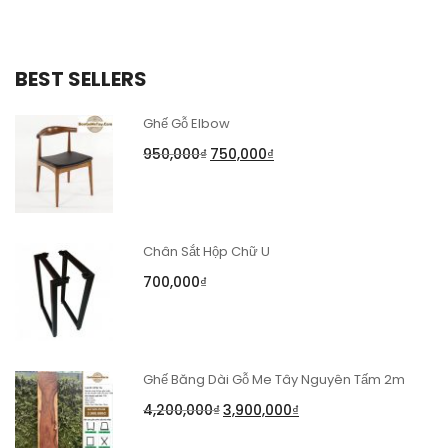
BEST SELLERS
Ghế Gỗ Elbow
950,000
₫
750,000
₫
Chân Sắt Hộp Chữ U
700,000
₫
Ghế Băng Dài Gỗ Me Tây Nguyên Tấm 2m
4,200,000
₫
3,900,000
₫