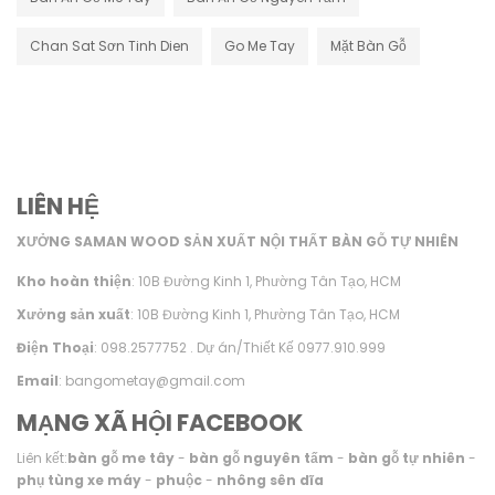
Chan Sat Sơn Tinh Dien
Go Me Tay
Mặt Bàn Gỗ
LIÊN HỆ
XƯỞNG SAMAN WOOD SẢN XUẤT NỘI THẤT BÀN GỖ TỰ NHIÊN
Kho hoàn thiện
: 10B Đường Kinh 1, Phường Tân Tạo, HCM
Xưởng sản xuất
: 10B Đường Kinh 1, Phường Tân Tạo, HCM
Điện Thoại
: 098.2577752 . Dự án/Thiết Kế 0977.910.999
Email
: bangometay@gmail.com
MẠNG XÃ HỘI FACEBOOK
Liên kết:
bàn gỗ me tây
-
bàn gỗ nguyên tấm
-
bàn gỗ tự nhiên
-
phụ tùng xe máy
-
phuộc
-
nhông sên dĩa