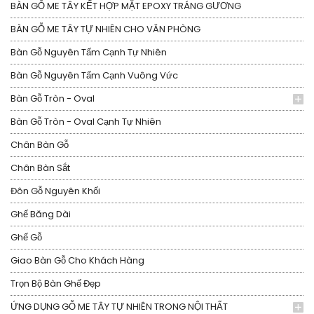
BÀN GỖ ME TÂY KẾT HỢP MẶT EPOXY TRÁNG GƯƠNG
BÀN GỖ ME TÂY TỰ NHIÊN CHO VĂN PHÒNG
Bàn Gỗ Nguyên Tấm Cạnh Tự Nhiên
Bàn Gỗ Nguyên Tấm Cạnh Vuông Vức
Bàn Gỗ Tròn - Oval
Bàn Gỗ Tròn - Oval Cạnh Tự Nhiên
Chân Bàn Gỗ
Chân Bàn Sắt
Đôn Gỗ Nguyên Khối
Ghế Băng Dài
Ghế Gỗ
Giao Bàn Gỗ Cho Khách Hàng
Trọn Bộ Bàn Ghế Đẹp
ỨNG DỤNG GỖ ME TÂY TỰ NHIÊN TRONG NỘI THẤT