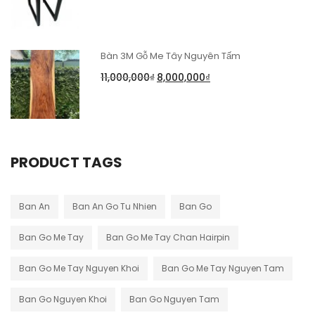
Bàn 3M Gỗ Me Tây Nguyên Tấm
11,000,000
₫
8,000,000
₫
PRODUCT TAGS
Ban An
Ban An Go Tu Nhien
Ban Go
Ban Go Me Tay
Ban Go Me Tay Chan Hairpin
Ban Go Me Tay Nguyen Khoi
Ban Go Me Tay Nguyen Tam
Ban Go Nguyen Khoi
Ban Go Nguyen Tam