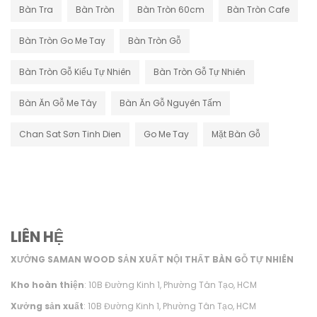
Bàn Tra
Bàn Tròn
Bàn Tròn 60cm
Bàn Tròn Cafe
Bàn Tròn Go Me Tay
Bàn Tròn Gỗ
Bàn Tròn Gỗ Kiểu Tự Nhiên
Bàn Tròn Gỗ Tự Nhiên
Bàn Ăn Gỗ Me Tây
Bàn Ăn Gỗ Nguyên Tấm
Chan Sat Sơn Tinh Dien
Go Me Tay
Mặt Bàn Gỗ
LIÊN HỆ
XƯỞNG SAMAN WOOD SẢN XUẤT NỘI THẤT BÀN GỖ TỰ NHIÊN
Kho hoàn thiện
: 10B Đường Kinh 1, Phường Tân Tạo, HCM
Xưởng sản xuất
: 10B Đường Kinh 1, Phường Tân Tạo, HCM