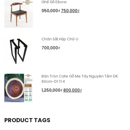
Ghế Gỗ Elbow
950,000
₫
750,000
₫
Chân Sắt Hộp Chữ U
700,000
₫
Bàn Tròn Cafe Gỗ Me Tây Nguyên Tấm DK
60cm-D1.Tr4
1,250,000
₫
800,000
₫
PRODUCT TAGS