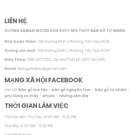
LIÊN HỆ
XƯỞNG SAMAN WOOD SẢN XUẤT NỘI THẤT BÀN GỖ TỰ NHIÊN
Kho hoàn thiện
: 10B Đường Kinh 1, Phường Tân Tạo, HCM
Xưởng sản xuất
: 10B Đường Kinh 1, Phường Tân Tạo, HCM
Điện Thoại
: 098.2577752 . Dự án/Thiết Kế 0977.910.999
Email
: bangometay@gmail.com
MẠNG XÃ HỘI FACEBOOK
Liên kết:
bàn gỗ me tây
-
bàn gỗ nguyên tấm
-
bàn gỗ tự nhiên
-
phụ tùng xe máy
-
phuộc
-
nhông sên dĩa
THỜI GIAN LÀM VIỆC
Thứ Hai đến Thứ Sáu: 8.00 AM - 5.30 PM
Thứ Bảy: 8.00 AM - 5.30 PM
Chủ Nhật: Nghỉ