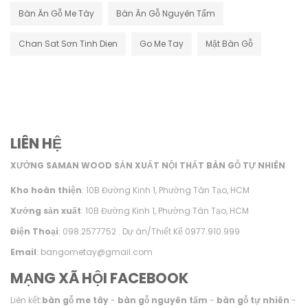
Bàn Ăn Gỗ Me Tây
Bàn Ăn Gỗ Nguyên Tấm
Chan Sat Sơn Tinh Dien
Go Me Tay
Mặt Bàn Gỗ
LIÊN HỆ
XƯỞNG SAMAN WOOD SẢN XUẤT NỘI THẤT BÀN GỖ TỰ NHIÊN
Kho hoàn thiện
: 10B Đường Kinh 1, Phường Tân Tạo, HCM
Xưởng sản xuất
: 10B Đường Kinh 1, Phường Tân Tạo, HCM
Điện Thoại
: 098.2577752 . Dự án/Thiết Kế 0977.910.999
Email
: bangometay@gmail.com
MẠNG XÃ HỘI FACEBOOK
Liên kết:
bàn gỗ me tây
-
bàn gỗ nguyên tấm
-
bàn gỗ tự nhiên
-