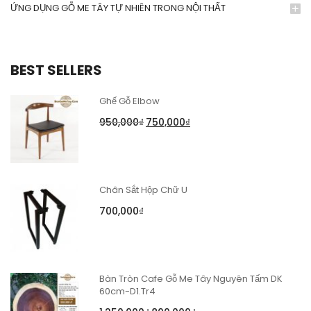
ỨNG DỤNG GỖ ME TÂY TỰ NHIÊN TRONG NỘI THẤT
BEST SELLERS
Ghế Gỗ Elbow
950,000
₫
750,000
₫
Chân Sắt Hộp Chữ U
700,000
₫
Bàn Tròn Cafe Gỗ Me Tây Nguyên Tấm DK
60cm-D1.Tr4