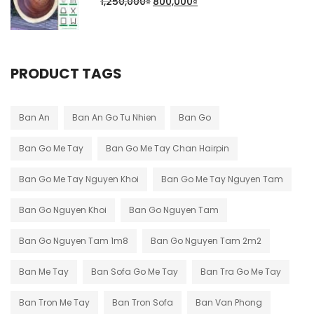
1,250,000
₫
800,000
₫
PRODUCT TAGS
Ban An
Ban An Go Tu Nhien
Ban Go
Ban Go Me Tay
Ban Go Me Tay Chan Hairpin
Ban Go Me Tay Nguyen Khoi
Ban Go Me Tay Nguyen Tam
Ban Go Nguyen Khoi
Ban Go Nguyen Tam
Ban Go Nguyen Tam 1m8
Ban Go Nguyen Tam 2m2
Ban Me Tay
Ban Sofa Go Me Tay
Ban Tra Go Me Tay
Ban Tron Me Tay
Ban Tron Sofa
Ban Van Phong