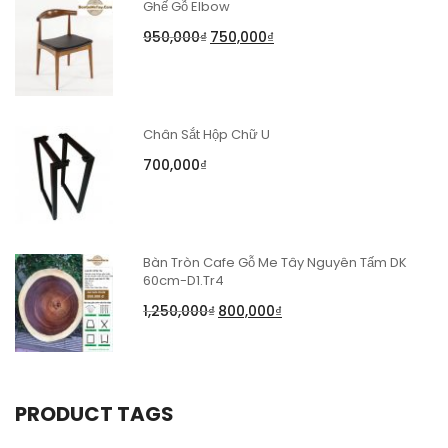
Ghế Gỗ Elbow
950,000
₫
750,000
₫
Chân Sắt Hộp Chữ U
700,000
₫
Bàn Tròn Cafe Gỗ Me Tây Nguyên Tấm DK
60cm-D1.Tr4
1,250,000
₫
800,000
₫
PRODUCT TAGS