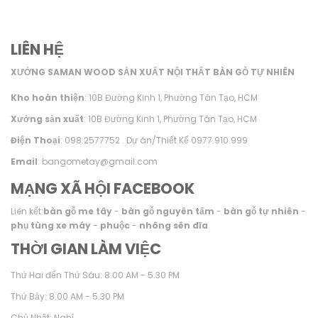
LIÊN HỆ
XƯỞNG SAMAN WOOD SẢN XUẤT NỘI THẤT BÀN GỖ TỰ NHIÊN
Kho hoàn thiện
: 10B Đường Kinh 1, Phường Tân Tạo, HCM
Xưởng sản xuất
: 10B Đường Kinh 1, Phường Tân Tạo, HCM
Điện Thoại
: 098.2577752 . Dự án/Thiết Kế 0977.910.999
Email
: bangometay@gmail.com
MẠNG XÃ HỘI FACEBOOK
Liên kết:
bàn gỗ me tây
-
bàn gỗ nguyên tấm
-
bàn gỗ tự nhiên
-
phụ tùng xe máy
-
phuộc
-
nhông sên dĩa
THỜI GIAN LÀM VIỆC
Thứ Hai đến Thứ Sáu: 8.00 AM - 5.30 PM
Thứ Bảy: 8.00 AM - 5.30 PM
Chủ Nhật: Nghỉ