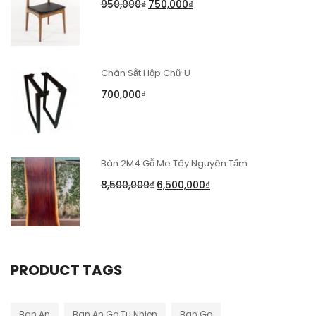
950,000
₫
750,000
₫
Chân Sắt Hộp Chữ U
700,000
₫
Bàn 2M4 Gỗ Me Tây Nguyên Tấm
8,500,000
₫
6,500,000
₫
PRODUCT TAGS
Ban An
Ban An Go Tu Nhien
Ban Go