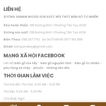
LIÊN HỆ
XƯỞNG SAMAN WOOD SẢN XUẤT NỘI THẤT BÀN GỖ TỰ NHIÊN
Kho hoàn thiện
: 10B Đường Kinh 1, Phường Tân Tạo, HCM
Xưởng sản xuất
: 10B Đường Kinh 1, Phường Tân Tạo, HCM
Điện Thoại
: 098.2577752 . Dự án/Thiết Kế 0977.910.999
Email
: bangometay@gmail.com
MẠNG XÃ HỘI FACEBOOK
Liên kết:
bàn gỗ me tây
-
bàn gỗ nguyên tấm
-
bàn gỗ tự nhiên
-
phụ tùng xe máy
-
phuộc
-
nhông sên dĩa
THỜI GIAN LÀM VIỆC
Thứ Hai đến Thứ Sáu: 8.00 AM - 5.30 PM
Thứ Bảy: 8.00 AM - 5.30 PM
Chủ Nhật: Nghỉ