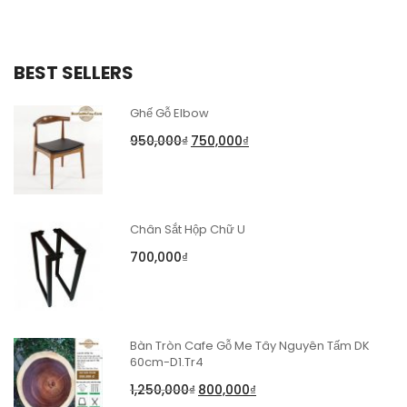
BEST SELLERS
Ghế Gỗ Elbow
950,000
₫
750,000
₫
Chân Sắt Hộp Chữ U
700,000
₫
Bàn Tròn Cafe Gỗ Me Tây Nguyên Tấm DK
60cm-D1.Tr4
1,250,000
₫
800,000
₫