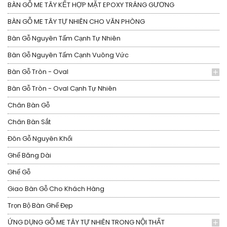
BÀN GỖ ME TÂY KẾT HỢP MẶT EPOXY TRÁNG GƯƠNG
BÀN GỖ ME TÂY TỰ NHIÊN CHO VĂN PHÒNG
Bàn Gỗ Nguyên Tấm Cạnh Tự Nhiên
Bàn Gỗ Nguyên Tấm Cạnh Vuông Vức
Bàn Gỗ Tròn - Oval
Bàn Gỗ Tròn - Oval Cạnh Tự Nhiên
Chân Bàn Gỗ
Chân Bàn Sắt
Đôn Gỗ Nguyên Khối
Ghế Băng Dài
Ghế Gỗ
Giao Bàn Gỗ Cho Khách Hàng
Trọn Bộ Bàn Ghế Đẹp
ỨNG DỤNG GỖ ME TÂY TỰ NHIÊN TRONG NỘI THẤT