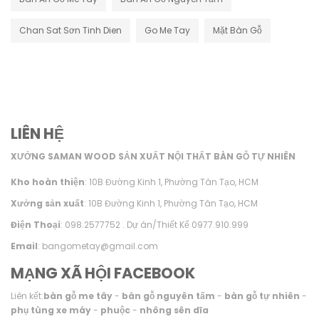
Chan Sat Sơn Tinh Dien
Go Me Tay
Mặt Bàn Gỗ
LIÊN HỆ
XƯỞNG SAMAN WOOD SẢN XUẤT NỘI THẤT BÀN GỖ TỰ NHIÊN
Kho hoàn thiện
: 10B Đường Kinh 1, Phường Tân Tạo, HCM
Xưởng sản xuất
: 10B Đường Kinh 1, Phường Tân Tạo, HCM
Điện Thoại
: 098.2577752 . Dự án/Thiết Kế 0977.910.999
Email
: bangometay@gmail.com
MẠNG XÃ HỘI FACEBOOK
Liên kết:
bàn gỗ me tây
-
bàn gỗ nguyên tấm
-
bàn gỗ tự nhiên
-
phụ tùng xe máy
-
phuộc
-
nhông sên dĩa