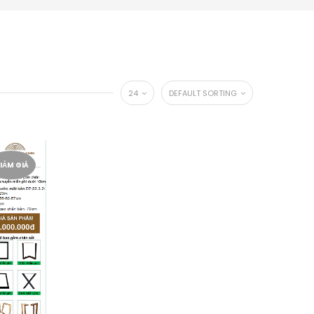
24
DEFAULT SORTING
IẢM GIÁ