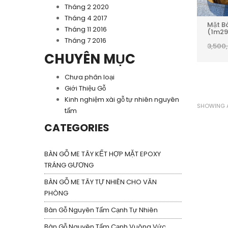
Tháng 2 2020
Tháng 4 2017
Mặt B
Tháng 11 2016
(1m2
Tháng 7 2016
3,500
CHUYÊN MỤC
Chưa phân loại
Giới Thiệu Gỗ
Kinh nghiệm xài gỗ tự nhiên nguyên
SHOWING A
tấm
CATEGORIES
BÀN GỖ ME TÂY KẾT HỢP MẶT EPOXY
TRÁNG GƯƠNG
BÀN GỖ ME TÂY TỰ NHIÊN CHO VĂN
PHÒNG
Bàn Gỗ Nguyên Tấm Cạnh Tự Nhiên
Bàn Gỗ Nguyên Tấm Cạnh Vuông Vức