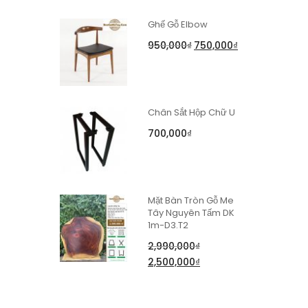
Ghế Gỗ Elbow
950,000
₫
750,000
₫
Chân Sắt Hộp Chữ U
700,000
₫
Mặt Bàn Tròn Gỗ Me
Tây Nguyên Tấm DK
1m-D3.T2
2,990,000
₫
2,500,000
₫