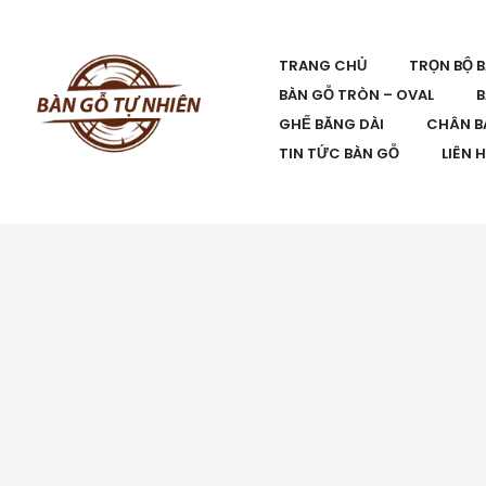
TRANG CHỦ
TRỌN BỘ 
BÀN GỖ TRÒN – OVAL
B
GHẾ BĂNG DÀI
CHÂN B
TIN TỨC BÀN GỖ
LIÊN 