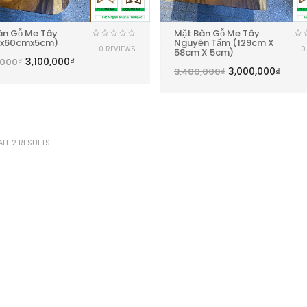
àn Gỗ Me Tây
Mặt Bàn Gỗ Me Tây
9x60cmx5cm)
Nguyên Tấm (129cm X
0 REVIEWS
0
58cm X 5cm)
3,100,000
₫
,000
₫
3,000,000
₫
3,400,000
₫
LL 2 RESULTS