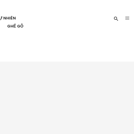
Ự NHIÊN
GHẾ GỖ