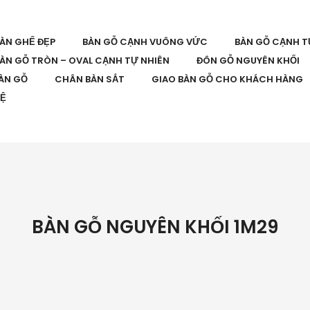
BÀN GHẾ ĐẸP
BÀN GỖ CẠNH VUÔNG VỨC
BÀN GỖ CẠNH T
ÀN GỖ TRÒN – OVAL CẠNH TỰ NHIÊN
ĐÔN GỖ NGUYÊN KHỐI
ÀN GỖ
CHÂN BÀN SẮT
GIAO BÀN GỖ CHO KHÁCH HÀNG
HỆ
BÀN GỖ NGUYÊN KHỐI 1M29