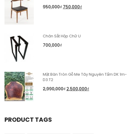
950,000
₫
750,000
₫
Chân Sắt Hộp Chữ U
700,000
₫
Mặt Bàn Tròn Gỗ Me Tây Nguyên Tấm DK 1m-
D3.T2
2,990,000
₫
2,500,000
₫
PRODUCT TAGS