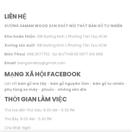
LIÊN HỆ
XƯỞNG SAMAN WOOD SẢN XUẤT NỘI THẤT BÀN GỖ TỰ NHIÊN
Kho hoàn thiện
: 10B Đường Kinh 1, Phường Tân Tạo, HCM
Xưởng sản xuất
: 10B Đường Kinh 1, Phường Tân Tạo, HCM
Điện Thoại
: 098.2577752 . Dự án/Thiết Kế 0977.910.999
Email
: bangometay@gmail.com
MẠNG XÃ HỘI FACEBOOK
Liên kết:
bàn gỗ me tây
-
bàn gỗ nguyên tấm
-
bàn gỗ tự nhiên
-
phụ tùng xe máy
-
phuộc
-
nhông sên dĩa
THỜI GIAN LÀM VIỆC
Thứ Hai đến Thứ Sáu: 8.00 AM - 5.30 PM
Thứ Bảy: 8.00 AM - 5.30 PM
Chủ Nhật: Nghỉ