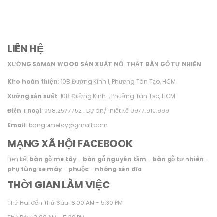
LIÊN HỆ
XƯỞNG SAMAN WOOD SẢN XUẤT NỘI THẤT BÀN GỖ TỰ NHIÊN
Kho hoàn thiện
: 10B Đường Kinh 1, Phường Tân Tạo, HCM
Xưởng sản xuất
: 10B Đường Kinh 1, Phường Tân Tạo, HCM
Điện Thoại
: 098.2577752 . Dự án/Thiết Kế 0977.910.999
Email
: bangometay@gmail.com
MẠNG XÃ HỘI FACEBOOK
Liên kết:
bàn gỗ me tây
-
bàn gỗ nguyên tấm
-
bàn gỗ tự nhiên
-
phụ tùng xe máy
-
phuộc
-
nhông sên dĩa
THỜI GIAN LÀM VIỆC
Thứ Hai đến Thứ Sáu: 8.00 AM - 5.30 PM