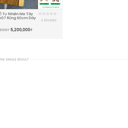
ỗ Tự Nhiên Me Tây
m07 Rộng 60cm Dày
0 REVIEWS
5,200,000
₫
,000
₫
HE SINGLE RESULT