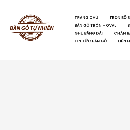
TRANG CHỦ
TRỌN BỘ 
BÀN GỖ TRÒN – OVAL
B
GHẾ BĂNG DÀI
CHÂN B
TIN TỨC BÀN GỖ
LIÊN 