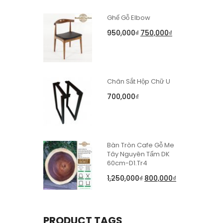
Ghế Gỗ Elbow
950,000
₫
750,000
₫
Chân Sắt Hộp Chữ U
700,000
₫
Bàn Tròn Cafe Gỗ Me
Tây Nguyên Tấm DK
60cm-D1.Tr4
1,250,000
₫
800,000
₫
PRODUCT TAGS