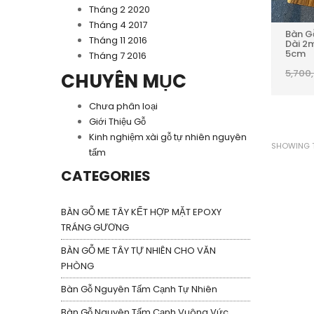
Tháng 2 2020
Tháng 4 2017
Bàn G
Tháng 11 2016
Dài 2
5cm
Tháng 7 2016
5,700
CHUYÊN MỤC
Chưa phân loại
Giới Thiệu Gỗ
Kinh nghiệm xài gỗ tự nhiên nguyên
SHOWING T
tấm
CATEGORIES
BÀN GỖ ME TÂY KẾT HỢP MẶT EPOXY
TRÁNG GƯƠNG
BÀN GỖ ME TÂY TỰ NHIÊN CHO VĂN
PHÒNG
Bàn Gỗ Nguyên Tấm Cạnh Tự Nhiên
Bàn Gỗ Nguyên Tấm Cạnh Vuông Vức