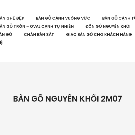
BÀN GHẾ ĐẸP
BÀN GỖ CẠNH VUÔNG VỨC
BÀN GỖ CẠNH T
ÀN GỖ TRÒN – OVAL CẠNH TỰ NHIÊN
ĐÔN GỖ NGUYÊN KHỐI
ÀN GỖ
CHÂN BÀN SẮT
GIAO BÀN GỖ CHO KHÁCH HÀNG
HỆ
BÀN GỖ NGUYÊN KHỐI 2M07