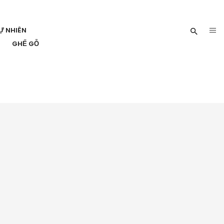
Ự NHIÊN
GHẾ GỖ