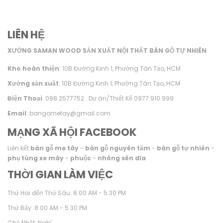
LIÊN HỆ
XƯỞNG SAMAN WOOD SẢN XUẤT NỘI THẤT BÀN GỖ TỰ NHIÊN
Kho hoàn thiện
: 10B Đường Kinh 1, Phường Tân Tạo, HCM
Xưởng sản xuất
: 10B Đường Kinh 1, Phường Tân Tạo, HCM
Điện Thoại
: 098.2577752 . Dự án/Thiết Kế 0977.910.999
Email
: bangometay@gmail.com
MẠNG XÃ HỘI FACEBOOK
Liên kết:
bàn gỗ me tây
-
bàn gỗ nguyên tấm
-
bàn gỗ tự nhiên
-
phụ tùng xe máy
-
phuộc
-
nhông sên dĩa
THỜI GIAN LÀM VIỆC
Thứ Hai đến Thứ Sáu: 8.00 AM - 5.30 PM
Thứ Bảy: 8.00 AM - 5.30 PM
Chủ Nhật: Nghỉ