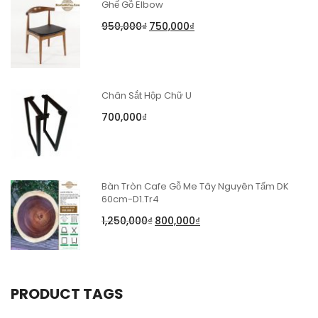
Ghế Gỗ Elbow
950,000
₫
750,000
₫
Chân Sắt Hộp Chữ U
700,000
₫
Bàn Tròn Cafe Gỗ Me Tây Nguyên Tấm DK
60cm-D1.Tr4
1,250,000
₫
800,000
₫
PRODUCT TAGS