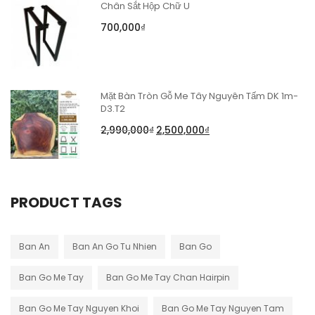
Chân Sắt Hộp Chữ U
700,000
₫
Mặt Bàn Tròn Gỗ Me Tây Nguyên Tấm DK 1m-
D3.T2
2,990,000
₫
2,500,000
₫
PRODUCT TAGS
Ban An
Ban An Go Tu Nhien
Ban Go
Ban Go Me Tay
Ban Go Me Tay Chan Hairpin
Ban Go Me Tay Nguyen Khoi
Ban Go Me Tay Nguyen Tam