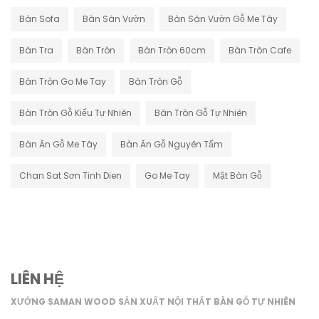
Bàn Sofa
Bàn Sân Vườn
Bàn Sân Vườn Gỗ Me Tây
Bàn Tra
Bàn Tròn
Bàn Tròn 60cm
Bàn Tròn Cafe
Bàn Tròn Go Me Tay
Bàn Tròn Gỗ
Bàn Tròn Gỗ Kiểu Tự Nhiên
Bàn Tròn Gỗ Tự Nhiên
Bàn Ăn Gỗ Me Tây
Bàn Ăn Gỗ Nguyên Tấm
Chan Sat Sơn Tinh Dien
Go Me Tay
Mặt Bàn Gỗ
LIÊN HỆ
XƯỞNG SAMAN WOOD SẢN XUẤT NỘI THẤT BÀN GỖ TỰ NHIÊN