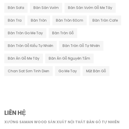
Bàn Sofa
Bàn Sân Vườn
Bàn Sân Vườn Gỗ Me Tây
Bàn Tra
Bàn Tròn
Bàn Tròn 60cm
Bàn Tròn Cafe
Bàn Tròn Go Me Tay
Bàn Tròn Gỗ
Bàn Tròn Gỗ Kiểu Tự Nhiên
Bàn Tròn Gỗ Tự Nhiên
Bàn Ăn Gỗ Me Tây
Bàn Ăn Gỗ Nguyên Tấm
Chan Sat Sơn Tinh Dien
Go Me Tay
Mặt Bàn Gỗ
LIÊN HỆ
XƯỞNG SAMAN WOOD SẢN XUẤT NỘI THẤT BÀN GỖ TỰ NHIÊN