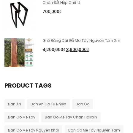
Chân Sắt Hộp Chữ U
700,000
₫
Ghế Băng Dài Gỗ Me Tây Nguyên Tấm 2m
4,200,000
₫
3,900,000
₫
PRODUCT TAGS
Ban An
Ban An Go Tu Nhien
Ban Go
Ban Go Me Tay
Ban Go Me Tay Chan Hairpin
Ban Go Me Tay Nguyen Khoi
Ban Go Me Tay Nguyen Tam