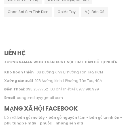
Chan Sat Sơn Tinh Dien
Go Me Tay
Mặt Bàn Gỗ
LIÊN HỆ
XƯỞNG SAMAN WOOD SẢN XUẤT NỘI THẤT BÀN GỖ TỰ NHIÊN
Kho hoàn thiện
: 10B Đường Kinh 1, Phường Tân Tạo, HCM
Xưởng sản xuất
: 10B Đường Kinh 1, Phường Tân Tạo, HCM
Điện Thoại
: 098.2577752 . Dự án/Thiết Kế 0977.910.999
Email
: bangometay@gmail.com
MẠNG XÃ HỘI FACEBOOK
Liên kết:
bàn gỗ me tây
-
bàn gỗ nguyên tấm
-
bàn gỗ tự nhiên
-
phụ tùng xe máy
-
phuộc
-
nhông sên dĩa