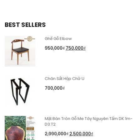
BEST SELLERS
Ghế Gỗ Elbow
950,000
₫
750,000
₫
Chân Sắt Hộp Chữ U
700,000
₫
Mặt Bàn Tròn Gỗ Me Tây Nguyên Tấm DK 1m-
D3.T2
2,990,000
₫
2,500,000
₫