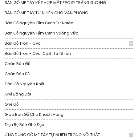
BÀN GỖ ME TÂY KẾT HỢP MẶT EPOXY TRÁNG GƯƠNG
BÀN GỖ ME TÂY TỰ NHIÊN CHO VĂN PHÒNG
Bàn Gỗ Nguyên Tấm Cạnh Tự Nhiên
Bàn Gỗ Nguyên Tấm Cạnh Vuông Vức
Bàn Gỗ Tròn - Oval
Bàn Gỗ Tròn - Oval Cạnh Tự Nhiên
Chân Bàn Gỗ
Chân Bàn Sắt
Đôn Gỗ Nguyên Khối
Ghế Băng Dài
Ghế Gỗ
Giao Bàn Gỗ Cho Khách Hàng
Trọn Bộ Bàn Ghế Đẹp
ỨNG DỤNG GỖ ME TÂY TỰ NHIÊN TRONG NỘI THẤT