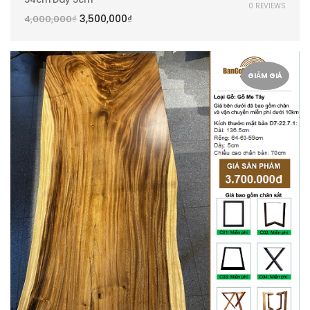
0 REVIEWS
3,500,000
₫
4,000,000
₫
GIẢM GIÁ