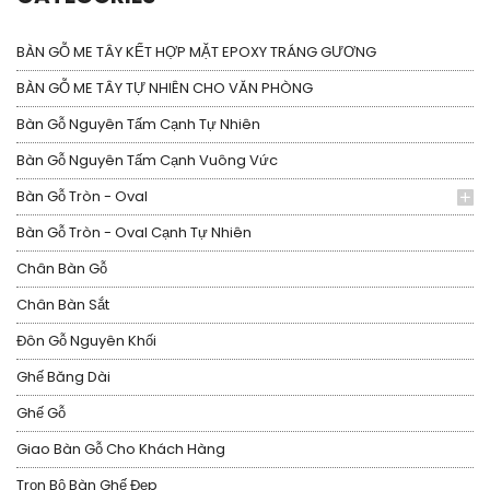
BÀN GỖ ME TÂY KẾT HỢP MẶT EPOXY TRÁNG GƯƠNG
BÀN GỖ ME TÂY TỰ NHIÊN CHO VĂN PHÒNG
Bàn Gỗ Nguyên Tấm Cạnh Tự Nhiên
Bàn Gỗ Nguyên Tấm Cạnh Vuông Vức
Bàn Gỗ Tròn - Oval
Bàn Gỗ Tròn - Oval Cạnh Tự Nhiên
Chân Bàn Gỗ
Chân Bàn Sắt
Đôn Gỗ Nguyên Khối
Ghế Băng Dài
Ghế Gỗ
Giao Bàn Gỗ Cho Khách Hàng
Trọn Bộ Bàn Ghế Đẹp