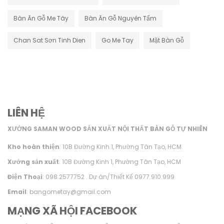
Bàn Ăn Gỗ Me Tây
Bàn Ăn Gỗ Nguyên Tấm
Chan Sat Sơn Tinh Dien
Go Me Tay
Mặt Bàn Gỗ
LIÊN HỆ
XƯỞNG SAMAN WOOD SẢN XUẤT NỘI THẤT BÀN GỖ TỰ NHIÊN
Kho hoàn thiện
: 10B Đường Kinh 1, Phường Tân Tạo, HCM
Xưởng sản xuất
: 10B Đường Kinh 1, Phường Tân Tạo, HCM
Điện Thoại
: 098.2577752 . Dự án/Thiết Kế 0977.910.999
Email
: bangometay@gmail.com
MẠNG XÃ HỘI FACEBOOK