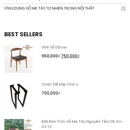
ỨNG DỤNG GỖ ME TÂY TỰ NHIÊN TRONG NỘI THẤT
BEST SELLERS
Ghế Gỗ Elbow
950,000
₫
750,000
₫
Chân Sắt Hộp Chữ U
700,000
₫
Mặt Bàn Tròn Gỗ Me Tây Nguyên Tấm DK 1m-
D3.T2