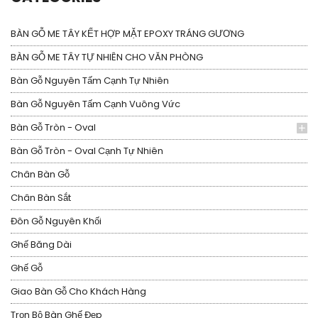
BÀN GỖ ME TÂY KẾT HỢP MẶT EPOXY TRÁNG GƯƠNG
BÀN GỖ ME TÂY TỰ NHIÊN CHO VĂN PHÒNG
Bàn Gỗ Nguyên Tấm Cạnh Tự Nhiên
Bàn Gỗ Nguyên Tấm Cạnh Vuông Vức
Bàn Gỗ Tròn - Oval
Bàn Gỗ Tròn - Oval Cạnh Tự Nhiên
Chân Bàn Gỗ
Chân Bàn Sắt
Đôn Gỗ Nguyên Khối
Ghế Băng Dài
Ghế Gỗ
Giao Bàn Gỗ Cho Khách Hàng
Trọn Bộ Bàn Ghế Đẹp