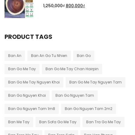
1,250,000
₫
800,000
₫
PRODUCT TAGS
Ban An
Ban An Go Tu Nhien
Ban Go
Ban Go Me Tay
Ban Go Me Tay Chan Hairpin
Ban Go Me Tay Nguyen Khoi
Ban Go Me Tay Nguyen Tam
Ban Go Nguyen Khoi
Ban Go Nguyen Tam
Ban Go Nguyen Tam 1m8
Ban Go Nguyen Tam 2m2
Ban Me Tay
Ban Sofa Go Me Tay
Ban Tra Go Me Tay