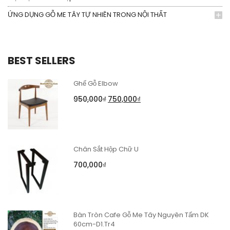
ỨNG DỤNG GỖ ME TÂY TỰ NHIÊN TRONG NỘI THẤT
BEST SELLERS
Ghế Gỗ Elbow
950,000
₫
750,000
₫
Chân Sắt Hộp Chữ U
700,000
₫
Bàn Tròn Cafe Gỗ Me Tây Nguyên Tấm DK
60cm-D1.Tr4