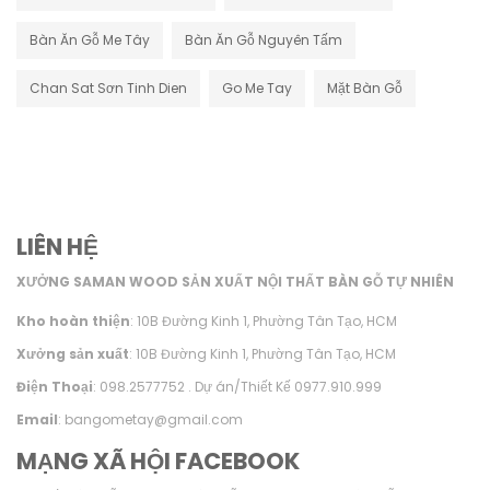
Bàn Ăn Gỗ Me Tây
Bàn Ăn Gỗ Nguyên Tấm
Chan Sat Sơn Tinh Dien
Go Me Tay
Mặt Bàn Gỗ
LIÊN HỆ
XƯỞNG SAMAN WOOD SẢN XUẤT NỘI THẤT BÀN GỖ TỰ NHIÊN
Kho hoàn thiện
: 10B Đường Kinh 1, Phường Tân Tạo, HCM
Xưởng sản xuất
: 10B Đường Kinh 1, Phường Tân Tạo, HCM
Điện Thoại
: 098.2577752 . Dự án/Thiết Kế 0977.910.999
Email
: bangometay@gmail.com
MẠNG XÃ HỘI FACEBOOK