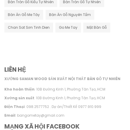
Bàn Tròn Gỗ Kiểu Tự Nhiên
Bàn Tròn Gỗ Tự Nhiên
Bàn Ăn Gỗ Me Tây
Bàn Ăn Gỗ Nguyên Tấm
Chan Sat Sơn Tinh Dien
Go Me Tay
Mặt Bàn Gỗ
LIÊN HỆ
XƯỞNG SAMAN WOOD SẢN XUẤT NỘI THẤT BÀN GỖ TỰ NHIÊN
Kho hoàn thiện
: 10B Đường Kinh 1, Phường Tân Tạo, HCM
Xưởng sản xuất
: 10B Đường Kinh 1, Phường Tân Tạo, HCM
Điện Thoại
: 098.2577752 . Dự án/Thiết Kế 0977.910.999
Email
: bangometay@gmail.com
MẠNG XÃ HỘI FACEBOOK