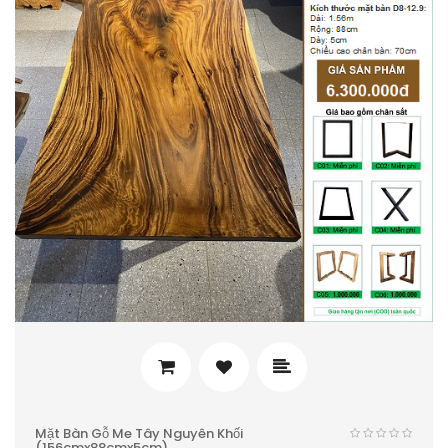
Mặt Bàn Gỗ Me Tây Nguyên Khối
(156cmx88cmx5cm)