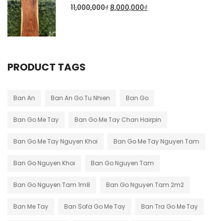
11,000,000
₫
8,000,000
₫
PRODUCT TAGS
Ban An
Ban An Go Tu Nhien
Ban Go
Ban Go Me Tay
Ban Go Me Tay Chan Hairpin
Ban Go Me Tay Nguyen Khoi
Ban Go Me Tay Nguyen Tam
Ban Go Nguyen Khoi
Ban Go Nguyen Tam
Ban Go Nguyen Tam 1m8
Ban Go Nguyen Tam 2m2
Ban Me Tay
Ban Sofa Go Me Tay
Ban Tra Go Me Tay