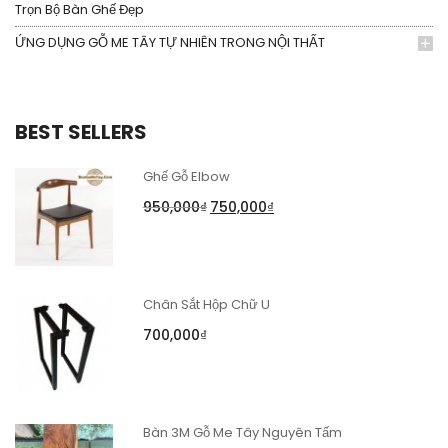
Trọn Bộ Bàn Ghế Đẹp
ỨNG DỤNG GỖ ME TÂY TỰ NHIÊN TRONG NỘI THẤT
BEST SELLERS
Ghế Gỗ Elbow
950,000
₫
750,000
₫
Chân Sắt Hộp Chữ U
700,000
₫
Bàn 3M Gỗ Me Tây Nguyên Tấm