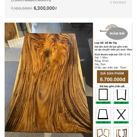
0 REVIEWS
6,300,000
₫
7,100,000
₫
GIẢM GIÁ