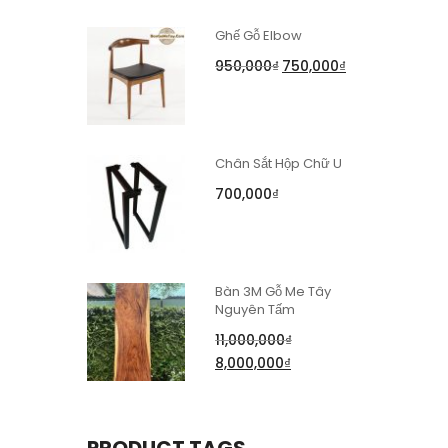
Ghế Gỗ Elbow
950,000
₫
750,000
₫
Chân Sắt Hộp Chữ U
700,000
₫
Bàn 3M Gỗ Me Tây
Nguyên Tấm
11,000,000
₫
8,000,000
₫