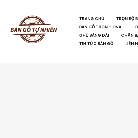
TRANG CHỦ
TRỌN BỘ 
BÀN GỖ TRÒN – OVAL
B
GHẾ BĂNG DÀI
CHÂN B
TIN TỨC BÀN GỖ
LIÊN 