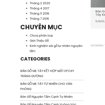
Tháng 2 2020
Tháng 4 2017
Bàn G
Tháng 11 2016
Tây K
Tháng 7 2016
5,600
CHUYÊN MỤC
Chưa phân loại
Giới Thiệu Gỗ
SHOWING T
Kinh nghiệm xài gỗ tự nhiên nguyên
tấm
CATEGORIES
BÀN GỖ ME TÂY KẾT HỢP MẶT EPOXY
TRÁNG GƯƠNG
BÀN GỖ ME TÂY TỰ NHIÊN CHO VĂN
PHÒNG
Bàn Gỗ Nguyên Tấm Cạnh Tự Nhiên
Bàn Gỗ Nguyên Tấm Cạnh Vuông Vức