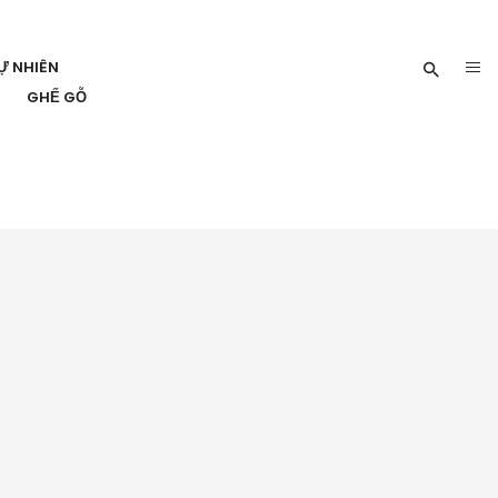
Ự NHIÊN
GHẾ GỖ