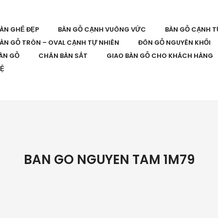
BÀN GHẾ ĐẸP
BÀN GỖ CẠNH VUÔNG VỨC
BÀN GỖ CẠNH T
ÀN GỖ TRÒN – OVAL CẠNH TỰ NHIÊN
ĐÔN GỖ NGUYÊN KHỐI
ÀN GỖ
CHÂN BÀN SẮT
GIAO BÀN GỖ CHO KHÁCH HÀNG
HỆ
BAN GO NGUYEN TAM 1M79