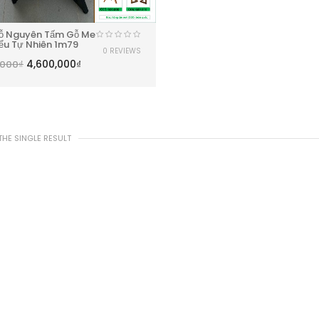
ỗ Nguyên Tấm Gỗ Me
iểu Tự Nhiên 1m79
0 REVIEWS
4,600,000
₫
,000
₫
HE SINGLE RESULT