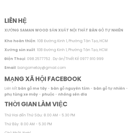
LIÊN HỆ
XƯỞNG SAMAN WOOD SẢN XUẤT NỘI THẤT BÀN GỖ TỰ NHIÊN
Kho hoàn thiện
: 10B Đường Kinh 1, Phường Tân Tạo, HCM
Xưởng sản xuất
: 10B Đường Kinh 1, Phường Tân Tạo, HCM
Điện Thoại
: 098.2577752 . Dự án/Thiết Kế 0977.910.999
Email
: bangometay@gmail.com
MẠNG XÃ HỘI FACEBOOK
Liên kết:
bàn gỗ me tây
-
bàn gỗ nguyên tấm
-
bàn gỗ tự nhiên
-
phụ tùng xe máy
-
phuộc
-
nhông sên dĩa
THỜI GIAN LÀM VIỆC
Thứ Hai đến Thứ Sáu: 8.00 AM - 5.30 PM
Thứ Bảy: 8.00 AM - 5.30 PM
Chủ Nhật: Nghỉ