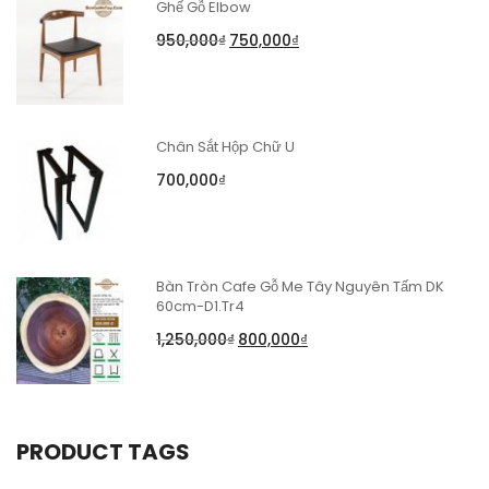
Ghế Gỗ Elbow
950,000
₫
750,000
₫
Chân Sắt Hộp Chữ U
700,000
₫
Bàn Tròn Cafe Gỗ Me Tây Nguyên Tấm DK
60cm-D1.Tr4
1,250,000
₫
800,000
₫
PRODUCT TAGS