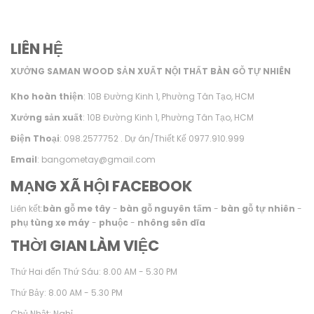
LIÊN HỆ
XƯỞNG SAMAN WOOD SẢN XUẤT NỘI THẤT BÀN GỖ TỰ NHIÊN
Kho hoàn thiện
: 10B Đường Kinh 1, Phường Tân Tạo, HCM
Xưởng sản xuất
: 10B Đường Kinh 1, Phường Tân Tạo, HCM
Điện Thoại
: 098.2577752 . Dự án/Thiết Kế 0977.910.999
Email
: bangometay@gmail.com
MẠNG XÃ HỘI FACEBOOK
Liên kết:
bàn gỗ me tây
-
bàn gỗ nguyên tấm
-
bàn gỗ tự nhiên
-
phụ tùng xe máy
-
phuộc
-
nhông sên dĩa
THỜI GIAN LÀM VIỆC
Thứ Hai đến Thứ Sáu: 8.00 AM - 5.30 PM
Thứ Bảy: 8.00 AM - 5.30 PM
Chủ Nhật: Nghỉ