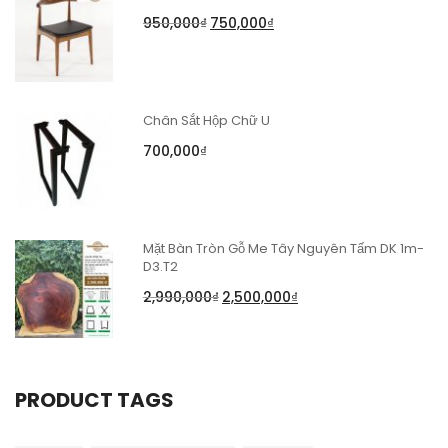
950,000
₫
750,000
₫
Chân Sắt Hộp Chữ U
700,000
₫
Mặt Bàn Tròn Gỗ Me Tây Nguyên Tấm DK 1m-
D3.T2
2,990,000
₫
2,500,000
₫
PRODUCT TAGS