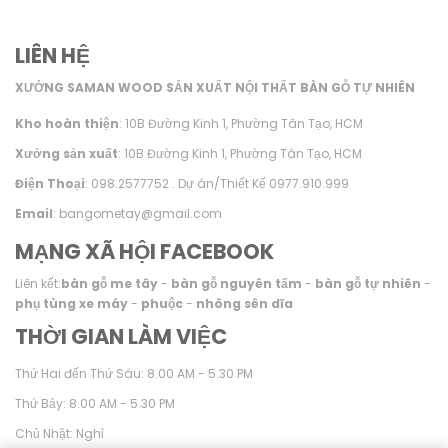
LIÊN HỆ
XƯỞNG SAMAN WOOD SẢN XUẤT NỘI THẤT BÀN GỖ TỰ NHIÊN
Kho hoàn thiện
: 10B Đường Kinh 1, Phường Tân Tạo, HCM
Xưởng sản xuất
: 10B Đường Kinh 1, Phường Tân Tạo, HCM
Điện Thoại
: 098.2577752 . Dự án/Thiết Kế 0977.910.999
Email
: bangometay@gmail.com
MẠNG XÃ HỘI FACEBOOK
Liên kết:
bàn gỗ me tây
-
bàn gỗ nguyên tấm
-
bàn gỗ tự nhiên
-
phụ tùng xe máy
-
phuộc
-
nhông sên dĩa
THỜI GIAN LÀM VIỆC
Thứ Hai đến Thứ Sáu: 8.00 AM - 5.30 PM
Thứ Bảy: 8.00 AM - 5.30 PM
Chủ Nhật: Nghỉ