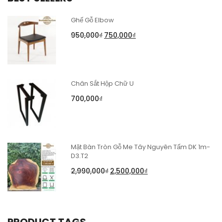
Ghế Gỗ Elbow
950,000
₫
750,000
₫
Chân Sắt Hộp Chữ U
700,000
₫
Mặt Bàn Tròn Gỗ Me Tây Nguyên Tấm DK 1m-
D3.T2
2,990,000
₫
2,500,000
₫