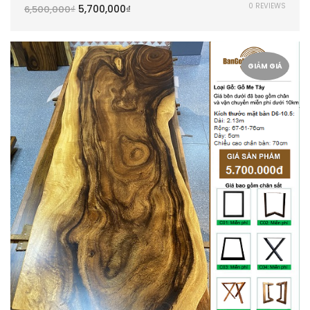
0 REVIEWS
5,700,000
₫
6,500,000
₫
GIẢM GIÁ