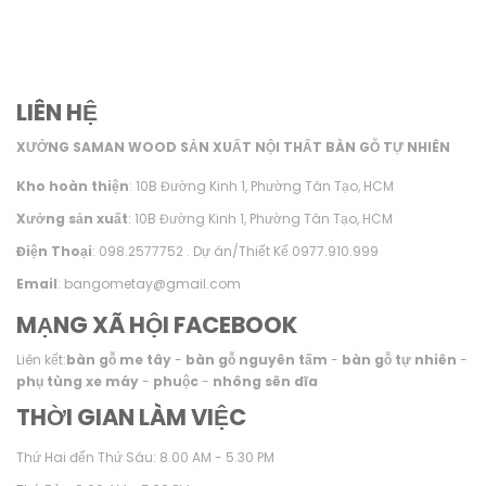
LIÊN HỆ
XƯỞNG SAMAN WOOD SẢN XUẤT NỘI THẤT BÀN GỖ TỰ NHIÊN
Kho hoàn thiện
: 10B Đường Kinh 1, Phường Tân Tạo, HCM
Xưởng sản xuất
: 10B Đường Kinh 1, Phường Tân Tạo, HCM
Điện Thoại
: 098.2577752 . Dự án/Thiết Kế 0977.910.999
Email
: bangometay@gmail.com
MẠNG XÃ HỘI FACEBOOK
Liên kết:
bàn gỗ me tây
-
bàn gỗ nguyên tấm
-
bàn gỗ tự nhiên
-
phụ tùng xe máy
-
phuộc
-
nhông sên dĩa
THỜI GIAN LÀM VIỆC
Thứ Hai đến Thứ Sáu: 8.00 AM - 5.30 PM