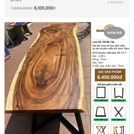
0 REVIEWS
6,100,000
₫
7,000,000
₫
GIẢM GIÁ