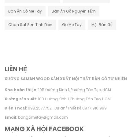
Bàn Ăn Gỗ Me Tây
Bàn Ăn Gỗ Nguyên Tấm
Chan Sat Sơn Tinh Dien
Go Me Tay
Mặt Bàn Gỗ
LIÊN HỆ
XƯỞNG SAMAN WOOD SẢN XUẤT NỘI THẤT BÀN GỖ TỰ NHIÊN
Kho hoàn thiện
: 10B Đường Kinh 1, Phường Tân Tạo, HCM
Xưởng sản xuất
: 10B Đường Kinh 1, Phường Tân Tạo, HCM
Điện Thoại
: 098.2577752 . Dự án/Thiết Kế 0977.910.999
Email
: bangometay@gmail.com
MẠNG XÃ HỘI FACEBOOK