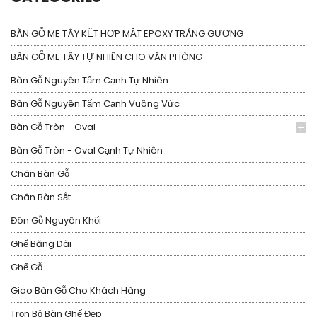
BÀN GỖ ME TÂY KẾT HỢP MẶT EPOXY TRÁNG GƯƠNG
BÀN GỖ ME TÂY TỰ NHIÊN CHO VĂN PHÒNG
Bàn Gỗ Nguyên Tấm Cạnh Tự Nhiên
Bàn Gỗ Nguyên Tấm Cạnh Vuông Vức
Bàn Gỗ Tròn - Oval
Bàn Gỗ Tròn - Oval Cạnh Tự Nhiên
Chân Bàn Gỗ
Chân Bàn Sắt
Đôn Gỗ Nguyên Khối
Ghế Băng Dài
Ghế Gỗ
Giao Bàn Gỗ Cho Khách Hàng
Trọn Bộ Bàn Ghế Đẹp