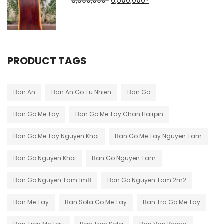
8,500,000
₫
6,500,000
₫
PRODUCT TAGS
Ban An
Ban An Go Tu Nhien
Ban Go
Ban Go Me Tay
Ban Go Me Tay Chan Hairpin
Ban Go Me Tay Nguyen Khoi
Ban Go Me Tay Nguyen Tam
Ban Go Nguyen Khoi
Ban Go Nguyen Tam
Ban Go Nguyen Tam 1m8
Ban Go Nguyen Tam 2m2
Ban Me Tay
Ban Sofa Go Me Tay
Ban Tra Go Me Tay