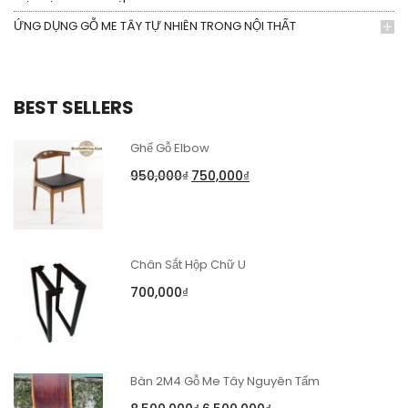
ỨNG DỤNG GỖ ME TÂY TỰ NHIÊN TRONG NỘI THẤT
BEST SELLERS
Ghế Gỗ Elbow
950,000
₫
750,000
₫
Chân Sắt Hộp Chữ U
700,000
₫
Bàn 2M4 Gỗ Me Tây Nguyên Tấm