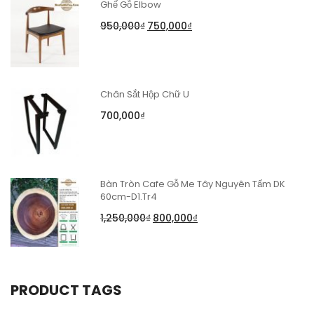
Ghế Gỗ Elbow
950,000
₫
750,000
₫
Chân Sắt Hộp Chữ U
700,000
₫
Bàn Tròn Cafe Gỗ Me Tây Nguyên Tấm DK
60cm-D1.Tr4
1,250,000
₫
800,000
₫
PRODUCT TAGS