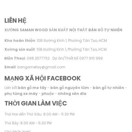
LIÊN HỆ
XƯỞNG SAMAN WOOD SẢN XUẤT NỘI THẤT BÀN GỖ TỰ NHIÊN
Kho hoàn thiện
: 10B Đường Kinh 1, Phường Tân Tạo, HCM
Xưởng sản xuất
: 10B Đường Kinh 1, Phường Tân Tạo, HCM
Điện Thoại
: 098.2577752 . Dự án/Thiết Kế 0977.910.999
Email
: bangometay@gmail.com
MẠNG XÃ HỘI FACEBOOK
Liên kết:
bàn gỗ me tây
-
bàn gỗ nguyên tấm
-
bàn gỗ tự nhiên
-
phụ tùng xe máy
-
phuộc
-
nhông sên dĩa
THỜI GIAN LÀM VIỆC
Thứ Hai đến Thứ Sáu: 8.00 AM - 5.30 PM
Thứ Bảy: 8.00 AM - 5.30 PM
Chủ Nhật: Nghỉ