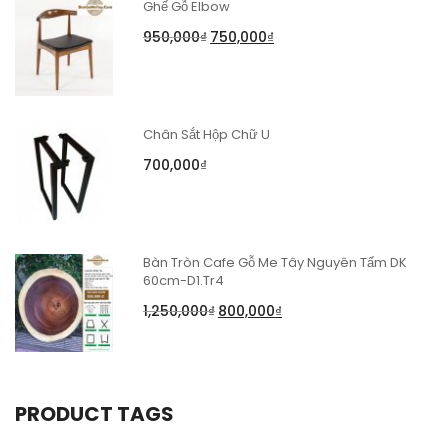
Ghế Gỗ Elbow
950,000
₫
750,000
₫
Chân Sắt Hộp Chữ U
700,000
₫
Bàn Tròn Cafe Gỗ Me Tây Nguyên Tấm DK
60cm-D1.Tr4
1,250,000
₫
800,000
₫
PRODUCT TAGS