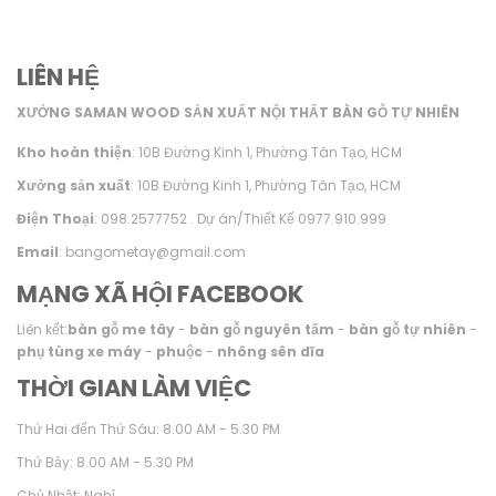
LIÊN HỆ
XƯỞNG SAMAN WOOD SẢN XUẤT NỘI THẤT BÀN GỖ TỰ NHIÊN
Kho hoàn thiện
: 10B Đường Kinh 1, Phường Tân Tạo, HCM
Xưởng sản xuất
: 10B Đường Kinh 1, Phường Tân Tạo, HCM
Điện Thoại
: 098.2577752 . Dự án/Thiết Kế 0977.910.999
Email
: bangometay@gmail.com
MẠNG XÃ HỘI FACEBOOK
Liên kết:
bàn gỗ me tây
-
bàn gỗ nguyên tấm
-
bàn gỗ tự nhiên
-
phụ tùng xe máy
-
phuộc
-
nhông sên dĩa
THỜI GIAN LÀM VIỆC
Thứ Hai đến Thứ Sáu: 8.00 AM - 5.30 PM
Thứ Bảy: 8.00 AM - 5.30 PM
Chủ Nhật: Nghỉ