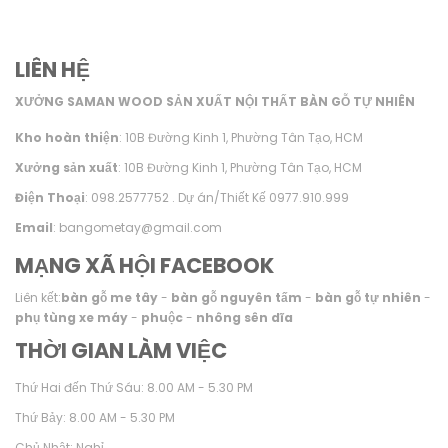
LIÊN HỆ
XƯỞNG SAMAN WOOD SẢN XUẤT NỘI THẤT BÀN GỖ TỰ NHIÊN
Kho hoàn thiện
: 10B Đường Kinh 1, Phường Tân Tạo, HCM
Xưởng sản xuất
: 10B Đường Kinh 1, Phường Tân Tạo, HCM
Điện Thoại
: 098.2577752 . Dự án/Thiết Kế 0977.910.999
Email
: bangometay@gmail.com
MẠNG XÃ HỘI FACEBOOK
Liên kết:
bàn gỗ me tây
-
bàn gỗ nguyên tấm
-
bàn gỗ tự nhiên
-
phụ tùng xe máy
-
phuộc
-
nhông sên dĩa
THỜI GIAN LÀM VIỆC
Thứ Hai đến Thứ Sáu: 8.00 AM - 5.30 PM
Thứ Bảy: 8.00 AM - 5.30 PM
Chủ Nhật: Nghỉ