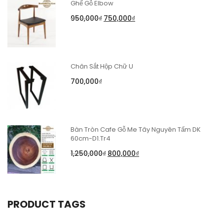
Ghế Gỗ Elbow
950,000
₫
750,000
₫
Chân Sắt Hộp Chữ U
700,000
₫
Bàn Tròn Cafe Gỗ Me Tây Nguyên Tấm DK
60cm-D1.Tr4
1,250,000
₫
800,000
₫
PRODUCT TAGS