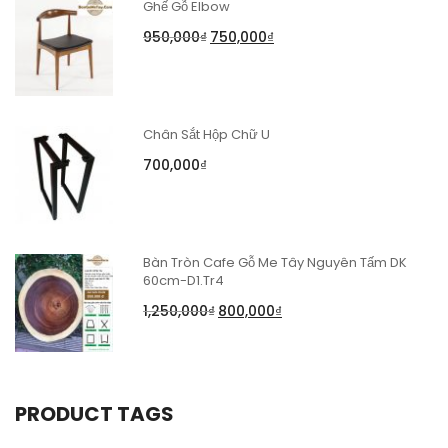
Ghế Gỗ Elbow
950,000
₫
750,000
₫
Chân Sắt Hộp Chữ U
700,000
₫
Bàn Tròn Cafe Gỗ Me Tây Nguyên Tấm DK
60cm-D1.Tr4
1,250,000
₫
800,000
₫
PRODUCT TAGS