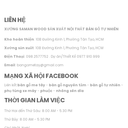
LIÊN HỆ
XƯỞNG SAMAN WOOD SẢN XUẤT NỘI THẤT BÀN GỖ TỰ NHIÊN
Kho hoàn thiện
: 10B Đường Kinh 1, Phường Tân Tạo, HCM
Xưởng sản xuất
: 10B Đường Kinh 1, Phường Tân Tạo, HCM
Điện Thoại
: 098.2577752 . Dự án/Thiết Kế 0977.910.999
Email
: bangometay@gmail.com
MẠNG XÃ HỘI FACEBOOK
Liên kết:
bàn gỗ me tây
-
bàn gỗ nguyên tấm
-
bàn gỗ tự nhiên
-
phụ tùng xe máy
-
phuộc
-
nhông sên dĩa
THỜI GIAN LÀM VIỆC
Thứ Hai đến Thứ Sáu: 8.00 AM - 5.30 PM
Thứ Bảy: 8.00 AM - 5.30 PM
Chủ Nhật: Nghỉ