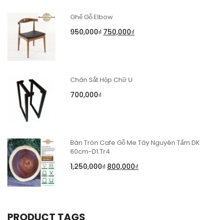
Ghế Gỗ Elbow
950,000
₫
750,000
₫
Chân Sắt Hộp Chữ U
700,000
₫
Bàn Tròn Cafe Gỗ Me Tây Nguyên Tấm DK
60cm-D1.Tr4
1,250,000
₫
800,000
₫
PRODUCT TAGS