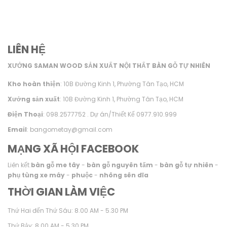
LIÊN HỆ
XƯỞNG SAMAN WOOD SẢN XUẤT NỘI THẤT BÀN GỖ TỰ NHIÊN
Kho hoàn thiện
: 10B Đường Kinh 1, Phường Tân Tạo, HCM
Xưởng sản xuất
: 10B Đường Kinh 1, Phường Tân Tạo, HCM
Điện Thoại
: 098.2577752 . Dự án/Thiết Kế 0977.910.999
Email
: bangometay@gmail.com
MẠNG XÃ HỘI FACEBOOK
Liên kết:
bàn gỗ me tây
-
bàn gỗ nguyên tấm
-
bàn gỗ tự nhiên
-
phụ tùng xe máy
-
phuộc
-
nhông sên dĩa
THỜI GIAN LÀM VIỆC
Thứ Hai đến Thứ Sáu: 8.00 AM - 5.30 PM
Thứ Bảy: 8.00 AM - 5.30 PM