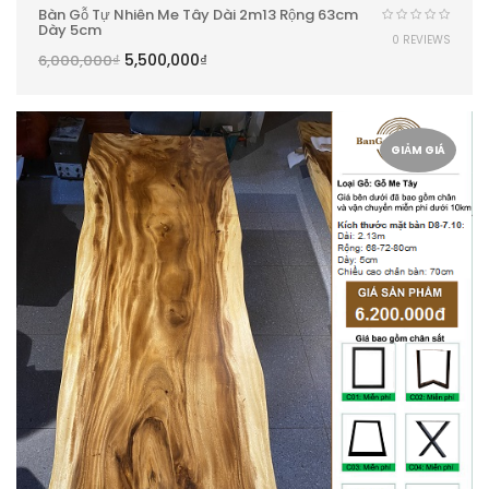
Bàn Gỗ Tự Nhiên Me Tây Dài 2m13 Rộng 63cm
Dày 5cm
0 REVIEWS
5,500,000
₫
6,000,000
₫
GIẢM GIÁ