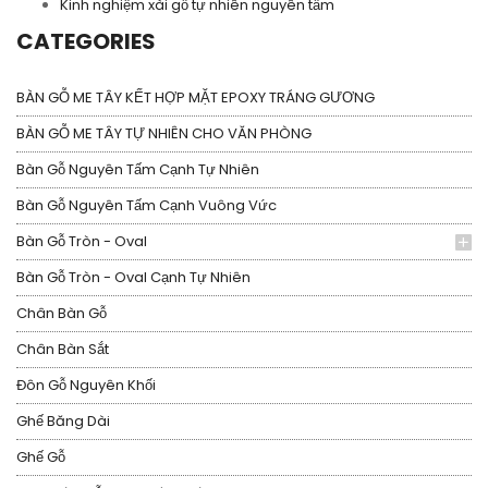
Kinh nghiệm xài gỗ tự nhiên nguyên tấm
CATEGORIES
BÀN GỖ ME TÂY KẾT HỢP MẶT EPOXY TRÁNG GƯƠNG
BÀN GỖ ME TÂY TỰ NHIÊN CHO VĂN PHÒNG
Bàn Gỗ Nguyên Tấm Cạnh Tự Nhiên
Bàn Gỗ Nguyên Tấm Cạnh Vuông Vức
Bàn Gỗ Tròn - Oval
Bàn Gỗ Tròn - Oval Cạnh Tự Nhiên
Chân Bàn Gỗ
Chân Bàn Sắt
Đôn Gỗ Nguyên Khối
Ghế Băng Dài
Ghế Gỗ