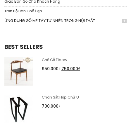
Giao Bàn Gỗ Cho Khách Hàng
Trọn Bộ Bàn Ghế Đẹp
ỨNG DỤNG GỖ ME TÂY TỰ NHIÊN TRONG NỘI THẤT
BEST SELLERS
Ghế Gỗ Elbow
950,000
₫
750,000
₫
Chân Sắt Hộp Chữ U
700,000
₫