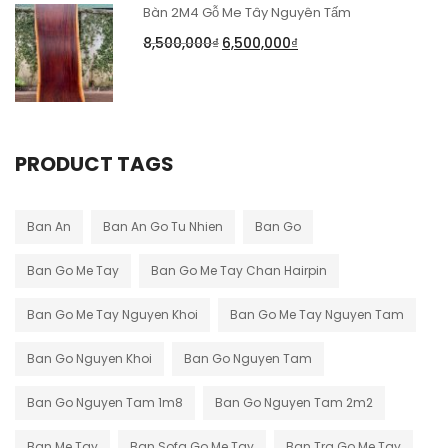
Bàn 2M4 Gỗ Me Tây Nguyên Tấm
8,500,000
₫
6,500,000
₫
PRODUCT TAGS
Ban An
Ban An Go Tu Nhien
Ban Go
Ban Go Me Tay
Ban Go Me Tay Chan Hairpin
Ban Go Me Tay Nguyen Khoi
Ban Go Me Tay Nguyen Tam
Ban Go Nguyen Khoi
Ban Go Nguyen Tam
Ban Go Nguyen Tam 1m8
Ban Go Nguyen Tam 2m2
Ban Me Tay
Ban Sofa Go Me Tay
Ban Tra Go Me Tay