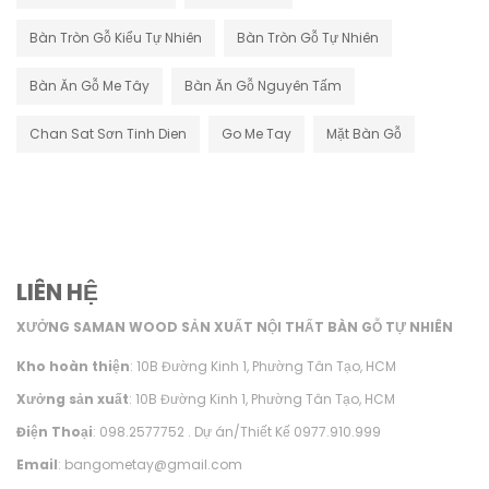
Bàn Tròn Gỗ Kiểu Tự Nhiên
Bàn Tròn Gỗ Tự Nhiên
Bàn Ăn Gỗ Me Tây
Bàn Ăn Gỗ Nguyên Tấm
Chan Sat Sơn Tinh Dien
Go Me Tay
Mặt Bàn Gỗ
LIÊN HỆ
XƯỞNG SAMAN WOOD SẢN XUẤT NỘI THẤT BÀN GỖ TỰ NHIÊN
Kho hoàn thiện
: 10B Đường Kinh 1, Phường Tân Tạo, HCM
Xưởng sản xuất
: 10B Đường Kinh 1, Phường Tân Tạo, HCM
Điện Thoại
: 098.2577752 . Dự án/Thiết Kế 0977.910.999
Email
: bangometay@gmail.com