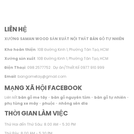
LIÊN HỆ
XƯỞNG SAMAN WOOD SẢN XUẤT NỘI THẤT BÀN GỖ TỰ NHIÊN
Kho hoàn thiện
: 10B Đường Kinh 1, Phường Tân Tạo, HCM
Xưởng sản xuất
: 10B Đường Kinh 1, Phường Tân Tạo, HCM
Điện Thoại
: 098.2577752 . Dự án/Thiết Kế 0977.910.999
Email
: bangometay@gmail.com
MẠNG XÃ HỘI FACEBOOK
Liên kết:
bàn gỗ me tây
-
bàn gỗ nguyên tấm
-
bàn gỗ tự nhiên
-
phụ tùng xe máy
-
phuộc
-
nhông sên dĩa
THỜI GIAN LÀM VIỆC
Thứ Hai đến Thứ Sáu: 8.00 AM - 5.30 PM
Thứ Bảy: 8.00 AM - 5.30 PM