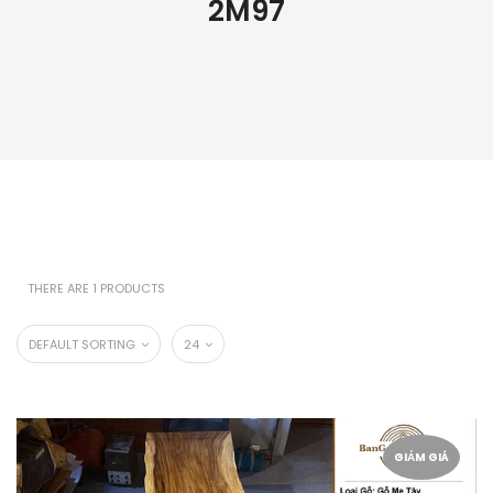
2M97
THERE ARE 1 PRODUCTS
DEFAULT SORTING
24
GIẢM GIÁ