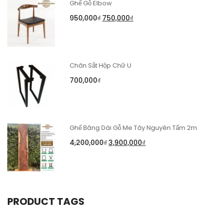
Ghế Gỗ Elbow
950,000
₫
750,000
₫
Chân Sắt Hộp Chữ U
700,000
₫
Ghế Băng Dài Gỗ Me Tây Nguyên Tấm 2m
4,200,000
₫
3,900,000
₫
PRODUCT TAGS