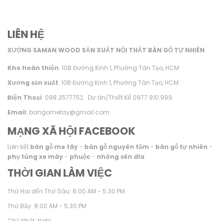
LIÊN HỆ
XƯỞNG SAMAN WOOD SẢN XUẤT NỘI THẤT BÀN GỖ TỰ NHIÊN
Kho hoàn thiện
: 10B Đường Kinh 1, Phường Tân Tạo, HCM
Xưởng sản xuất
: 10B Đường Kinh 1, Phường Tân Tạo, HCM
Điện Thoại
: 098.2577752 . Dự án/Thiết Kế 0977.910.999
Email
: bangometay@gmail.com
MẠNG XÃ HỘI FACEBOOK
Liên kết:
bàn gỗ me tây
-
bàn gỗ nguyên tấm
-
bàn gỗ tự nhiên
-
phụ tùng xe máy
-
phuộc
-
nhông sên dĩa
THỜI GIAN LÀM VIỆC
Thứ Hai đến Thứ Sáu: 8.00 AM - 5.30 PM
Thứ Bảy: 8.00 AM - 5.30 PM
Chủ Nhật: Nghỉ