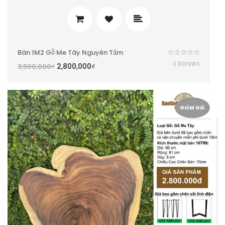
Bàn 1M2 Gỗ Me Tây Nguyên Tấm
0 REVIEWS
2,800,000
₫
3,500,000
₫
GIẢM GIÁ