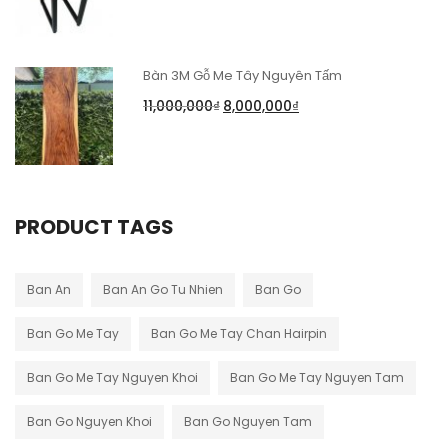
Bàn 3M Gỗ Me Tây Nguyên Tấm
11,000,000
₫
8,000,000
₫
PRODUCT TAGS
Ban An
Ban An Go Tu Nhien
Ban Go
Ban Go Me Tay
Ban Go Me Tay Chan Hairpin
Ban Go Me Tay Nguyen Khoi
Ban Go Me Tay Nguyen Tam
Ban Go Nguyen Khoi
Ban Go Nguyen Tam