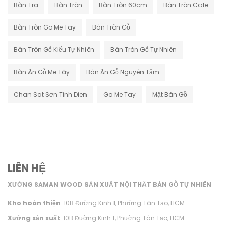
Bàn Tra
Bàn Tròn
Bàn Tròn 60cm
Bàn Tròn Cafe
Bàn Tròn Go Me Tay
Bàn Tròn Gỗ
Bàn Tròn Gỗ Kiểu Tự Nhiên
Bàn Tròn Gỗ Tự Nhiên
Bàn Ăn Gỗ Me Tây
Bàn Ăn Gỗ Nguyên Tấm
Chan Sat Sơn Tinh Dien
Go Me Tay
Mặt Bàn Gỗ
LIÊN HỆ
XƯỞNG SAMAN WOOD SẢN XUẤT NỘI THẤT BÀN GỖ TỰ NHIÊN
Kho hoàn thiện
: 10B Đường Kinh 1, Phường Tân Tạo, HCM
Xưởng sản xuất
: 10B Đường Kinh 1, Phường Tân Tạo, HCM