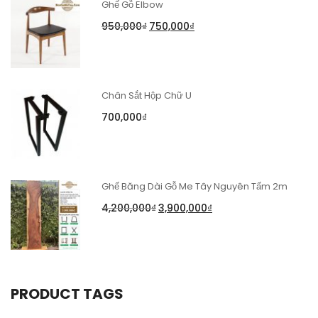
Ghế Gỗ Elbow
950,000
₫
750,000
₫
Chân Sắt Hộp Chữ U
700,000
₫
Ghế Băng Dài Gỗ Me Tây Nguyên Tấm 2m
4,200,000
₫
3,900,000
₫
PRODUCT TAGS