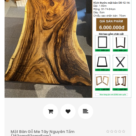
Mặt Bàn Gỗ Me Tây Nguyên Tấm
(163cmx83cmx5cm)