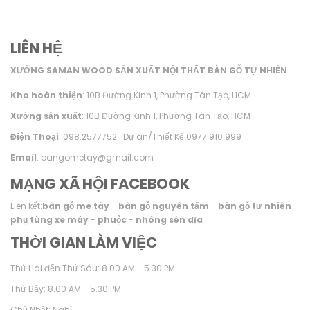
LIÊN HỆ
XƯỞNG SAMAN WOOD SẢN XUẤT NỘI THẤT BÀN GỖ TỰ NHIÊN
Kho hoàn thiện
: 10B Đường Kinh 1, Phường Tân Tạo, HCM
Xưởng sản xuất
: 10B Đường Kinh 1, Phường Tân Tạo, HCM
Điện Thoại
: 098.2577752 . Dự án/Thiết Kế 0977.910.999
Email
: bangometay@gmail.com
MẠNG XÃ HỘI FACEBOOK
Liên kết:
bàn gỗ me tây
-
bàn gỗ nguyên tấm
-
bàn gỗ tự nhiên
-
phụ tùng xe máy
-
phuộc
-
nhông sên dĩa
THỜI GIAN LÀM VIỆC
Thứ Hai đến Thứ Sáu: 8.00 AM - 5.30 PM
Thứ Bảy: 8.00 AM - 5.30 PM
Chủ Nhật: Nghỉ