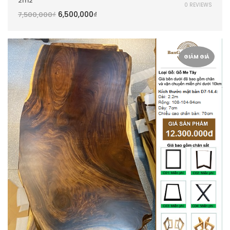
2m2
0 REVIEWS
6,500,000
₫
7,500,000
₫
GIẢM GIÁ