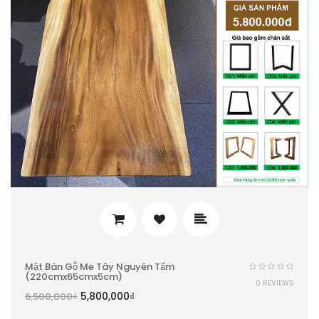
Mặt Bàn Gỗ Me Tây Nguyên Tấm
(220cmx65cmx5cm)
0 REVIEWS
5,800,000
₫
6,500,000
₫