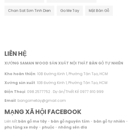
Chan Sat Sơn Tinh Dien
Go Me Tay
Mặt Bàn Gỗ
LIÊN HỆ
XƯỞNG SAMAN WOOD SẢN XUẤT NỘI THẤT BÀN GỖ TỰ NHIÊN
Kho hoàn thiện
: 10B Đường Kinh 1, Phường Tân Tạo, HCM
Xưởng sản xuất
: 10B Đường Kinh 1, Phường Tân Tạo, HCM
Điện Thoại
: 098.2577752 . Dự án/Thiết Kế 0977.910.999
Email
: bangometay@gmail.com
MẠNG XÃ HỘI FACEBOOK
Liên kết:
bàn gỗ me tây
-
bàn gỗ nguyên tấm
-
bàn gỗ tự nhiên
-
phụ tùng xe máy
-
phuộc
-
nhông sên dĩa