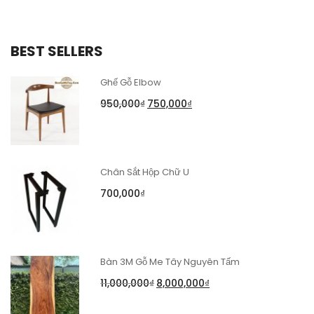
BEST SELLERS
Ghế Gỗ Elbow
950,000
₫
750,000
₫
Chân Sắt Hộp Chữ U
700,000
₫
Bàn 3M Gỗ Me Tây Nguyên Tấm
11,000,000
₫
8,000,000
₫