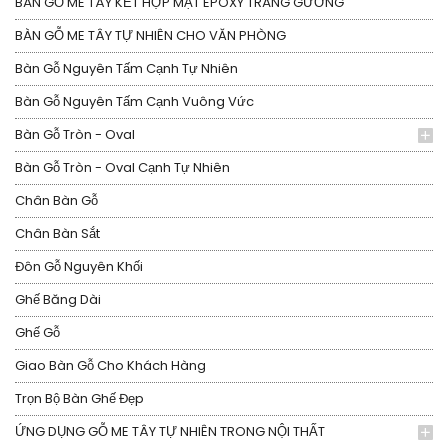
BÀN GỖ ME TÂY KẾT HỢP MẶT EPOXY TRÁNG GƯƠNG
BÀN GỖ ME TÂY TỰ NHIÊN CHO VĂN PHÒNG
Bàn Gỗ Nguyên Tấm Cạnh Tự Nhiên
Bàn Gỗ Nguyên Tấm Cạnh Vuông Vức
Bàn Gỗ Tròn - Oval
Bàn Gỗ Tròn - Oval Cạnh Tự Nhiên
Chân Bàn Gỗ
Chân Bàn Sắt
Đôn Gỗ Nguyên Khối
Ghế Băng Dài
Ghế Gỗ
Giao Bàn Gỗ Cho Khách Hàng
Trọn Bộ Bàn Ghế Đẹp
ỨNG DỤNG GỖ ME TÂY TỰ NHIÊN TRONG NỘI THẤT