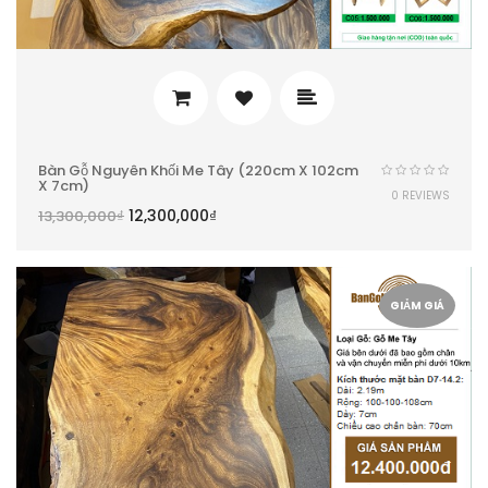
Bàn Gỗ Nguyên Khối Me Tây (220cm X 102cm
X 7cm)
0 REVIEWS
12,300,000
₫
13,300,000
₫
GIẢM GIÁ