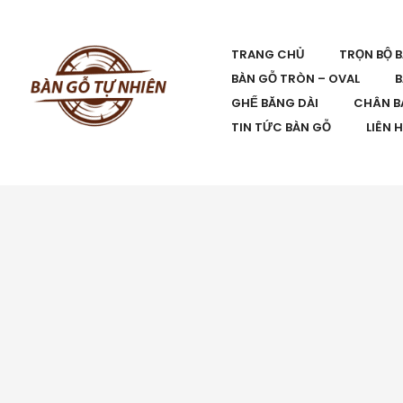
TRANG CHỦ
TRỌN BỘ 
BÀN GỖ TRÒN – OVAL
B
GHẾ BĂNG DÀI
CHÂN B
TIN TỨC BÀN GỖ
LIÊN 