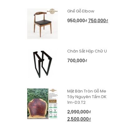
Ghế Gỗ Elbow
950,000
₫
750,000
₫
Chân Sắt Hộp Chữ U
700,000
₫
Mặt Bàn Tròn Gỗ Me
Tây Nguyên Tấm DK
1m-D3.T2
2,990,000
₫
2,500,000
₫