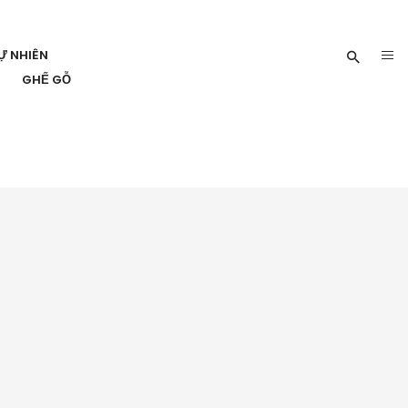
Ự NHIÊN
GHẾ GỖ