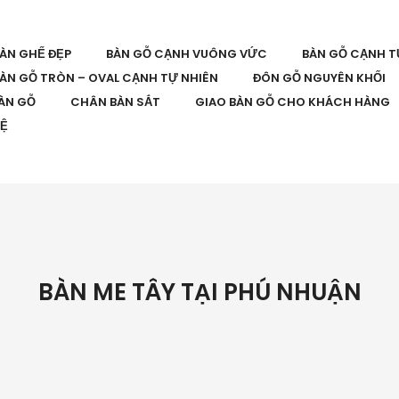
BÀN GHẾ ĐẸP
BÀN GỖ CẠNH VUÔNG VỨC
BÀN GỖ CẠNH T
ÀN GỖ TRÒN – OVAL CẠNH TỰ NHIÊN
ĐÔN GỖ NGUYÊN KHỐI
ÀN GỖ
CHÂN BÀN SẮT
GIAO BÀN GỖ CHO KHÁCH HÀNG
HỆ
BÀN ME TÂY TẠI PHÚ NHUẬN