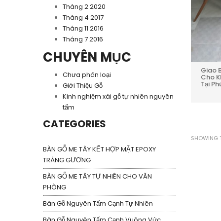
Tháng 2 2020
Tháng 4 2017
Tháng 11 2016
Tháng 7 2016
CHUYÊN MỤC
Giao 
Chưa phân loại
Cho K
Tại P
Giới Thiệu Gỗ
Kinh nghiệm xài gỗ tự nhiên nguyên
tấm
CATEGORIES
SHOWING T
BÀN GỖ ME TÂY KẾT HỢP MẶT EPOXY
TRÁNG GƯƠNG
BÀN GỖ ME TÂY TỰ NHIÊN CHO VĂN
PHÒNG
Bàn Gỗ Nguyên Tấm Cạnh Tự Nhiên
Bàn Gỗ Nguyên Tấm Cạnh Vuông Vức