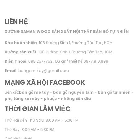
LIÊN HỆ
XƯỞNG SAMAN WOOD SẢN XUẤT NỘI THẤT BÀN GỖ TỰ NHIÊN
Kho hoàn thiện
: 10B Đường Kinh 1, Phường Tân Tạo, HCM
Xưởng sản xuất
: 10B Đường Kinh 1, Phường Tân Tạo, HCM
Điện Thoại
: 098.2577752 . Dự án/Thiết Kế 0977.910.999
Email
: bangometay@gmail.com
MẠNG XÃ HỘI FACEBOOK
Liên kết:
bàn gỗ me tây
-
bàn gỗ nguyên tấm
-
bàn gỗ tự nhiên
-
phụ tùng xe máy
-
phuộc
-
nhông sên dĩa
THỜI GIAN LÀM VIỆC
Thứ Hai đến Thứ Sáu: 8.00 AM - 5.30 PM
Thứ Bảy: 8.00 AM - 5.30 PM
Chủ Nhật: Nghỉ