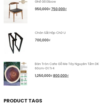
Ghế Gỗ Elbow
950,000
₫
750,000
₫
Chân Sắt Hộp Chữ U
700,000
₫
Bàn Tròn Cafe Gỗ Me Tây Nguyên Tấm DK
60cm-D1.Tr4
1,250,000
₫
800,000
₫
PRODUCT TAGS