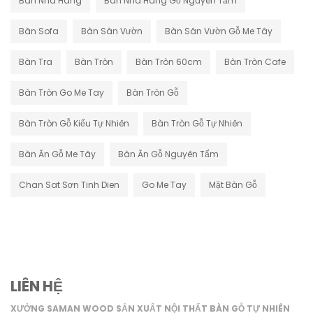
Bàn Nhà Hàng
Bàn Nhà Hàng Gỗ Nguyên Tấm
Bàn Sofa
Bàn Sân Vườn
Bàn Sân Vườn Gỗ Me Tây
Bàn Tra
Bàn Tròn
Bàn Tròn 60cm
Bàn Tròn Cafe
Bàn Tròn Go Me Tay
Bàn Tròn Gỗ
Bàn Tròn Gỗ Kiểu Tự Nhiên
Bàn Tròn Gỗ Tự Nhiên
Bàn Ăn Gỗ Me Tây
Bàn Ăn Gỗ Nguyên Tấm
Chan Sat Sơn Tinh Dien
Go Me Tay
Mặt Bàn Gỗ
LIÊN HỆ
XƯỞNG SAMAN WOOD SẢN XUẤT NỘI THẤT BÀN GỖ TỰ NHIÊN