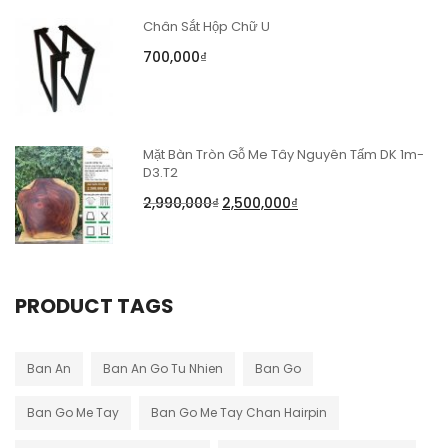
Chân Sắt Hộp Chữ U
700,000
₫
Mặt Bàn Tròn Gỗ Me Tây Nguyên Tấm DK 1m-
D3.T2
2,990,000
₫
2,500,000
₫
PRODUCT TAGS
Ban An
Ban An Go Tu Nhien
Ban Go
Ban Go Me Tay
Ban Go Me Tay Chan Hairpin