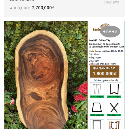
0 REVIEWS
2,700,000
₫
4,100,000
₫
GIẢM GIÁ