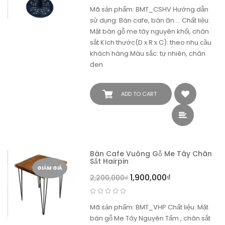
Mã sản phẩm: BMT_CSHV Hướng dẫn
sử dụng: Bàn cafe, bàn ăn ... Chất liệu:
Mặt bàn gỗ me tây nguyên khối, chân
sắt Kích thước(D x R x C): theo nhu cầu
khách hàng Màu sắc: tự nhiên, chân
đen
ADD TO CART
Bàn Cafe Vuông Gỗ Me Tây Chân
Sắt Hairpin
GIẢM GIÁ
1,900,000
₫
2,200,000
₫
Mã sản phẩm: BMT_VHP Chất liệu: Mặt
bàn gỗ Me Tây Nguyên Tấm , chân sắt