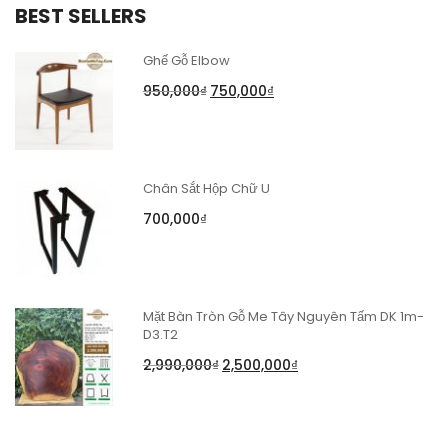
BEST SELLERS
Ghế Gỗ Elbow
950,000
₫
750,000
₫
Chân Sắt Hộp Chữ U
700,000
₫
Mặt Bàn Tròn Gỗ Me Tây Nguyên Tấm DK 1m-
D3.T2
2,990,000
₫
2,500,000
₫