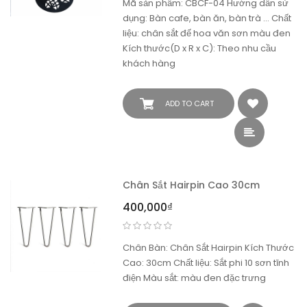
Mã sản phẩm: CBCF-04 Hướng dẫn sử
dụng: Bàn cafe, bàn ăn, bàn trà ... Chất
liệu: chân sắt đế hoa văn sơn màu đen
Kích thước(D x R x C): Theo nhu cầu
khách hàng
ADD TO CART
Chân Sắt Hairpin Cao 30cm
400,000
₫
Chân Bàn: Chân Sắt Hairpin Kích Thước
Cao: 30cm Chất liệu: Sắt phi 10 sơn tĩnh
điện Màu sắt: màu đen đặc trưng