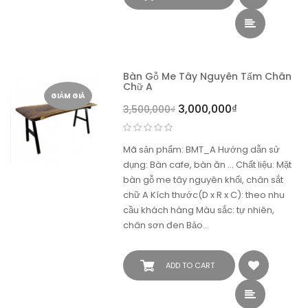
Bàn Gỗ Me Tây Nguyên Tấm Chân
Chữ A
GIẢM GIÁ
3,000,000
₫
3,500,000
₫
Mã sản phẩm: BMT_A Hướng dẫn sử
dụng: Bàn cafe, bàn ăn ... Chất liệu: Mặt
bàn gỗ me tây nguyên khối, chân sắt
chữ A Kích thước(D x R x C): theo nhu
cầu khách hàng Màu sắc: tự nhiên,
chân sơn đen Bảo…
ADD TO CART