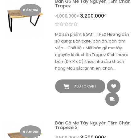
Bàn Gỗ Me Tây Nguyên Tấm Chân
Trapez
GIẢM GIÁ
3,200,000
₫
4,000,000
₫
Mã sản phẩm: BGMT_TPEX Hướng dẫn
sử dụng: Bàn cafe, bàn ăn, bàn làm
việc ... Chất liệu: Mặt bàn gỗ me tây
nguyên khối, chân Trapez Kích thước
bàn (D x R x C): theo nhu cầu khách
hàng Màu sắc: tự nhiên, chân…
ADD TO CART
Bàn Gỗ Me Tây Nguyên Tấm Chân
Trapeze 3
GIẢM GIÁ
3,500,000
₫
4,500,000
₫