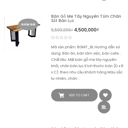
Bàn Gỗ Me Tây Nguyên Tấm Chân
Sắt Bán Lục
GIẢM GIÁ
4,500,000
₫
5,500,000
₫
Mã sản phẩm: BGMT_BL Hướng dẫn sử
dụng: Bàn ăn, bàn làm việc, bàn cafe...
Chất liệu: Mặt bàn gỗ me tây nguyên
khối, chân bán lục Kích thước bàn (D x R
x C): theo nhu cầu khách hàng Màu sắc:
tự nhiên, chân…
ADD TO CART