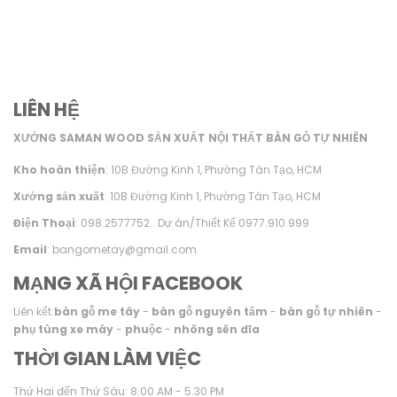
LIÊN HỆ
XƯỞNG SAMAN WOOD SẢN XUẤT NỘI THẤT BÀN GỖ TỰ NHIÊN
Kho hoàn thiện
: 10B Đường Kinh 1, Phường Tân Tạo, HCM
Xưởng sản xuất
: 10B Đường Kinh 1, Phường Tân Tạo, HCM
Điện Thoại
: 098.2577752 . Dự án/Thiết Kế 0977.910.999
Email
: bangometay@gmail.com
MẠNG XÃ HỘI FACEBOOK
Liên kết:
bàn gỗ me tây
-
bàn gỗ nguyên tấm
-
bàn gỗ tự nhiên
-
phụ tùng xe máy
-
phuộc
-
nhông sên dĩa
THỜI GIAN LÀM VIỆC
Thứ Hai đến Thứ Sáu: 8.00 AM - 5.30 PM