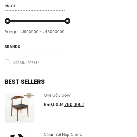
PRICE
Range :
₫
1900000
- ₫
48000000
BRANDS
GỖ ME TÂY(14)
BEST SELLERS
Ghế Gỗ Elbow
950,000
₫
750,000
₫
Chân Sắt Hộp Chữ U