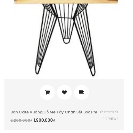
Bàn Cafe Vuông Gỗ Me Tây Chân Sắt Sọc Phi
0 REVIEWS
1,900,000
₫
2,200,000
₫