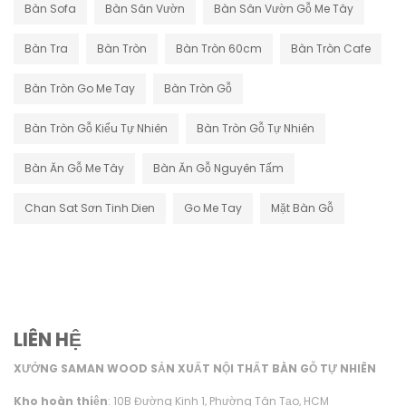
Bàn Sofa
Bàn Sân Vườn
Bàn Sân Vườn Gỗ Me Tây
Bàn Tra
Bàn Tròn
Bàn Tròn 60cm
Bàn Tròn Cafe
Bàn Tròn Go Me Tay
Bàn Tròn Gỗ
Bàn Tròn Gỗ Kiểu Tự Nhiên
Bàn Tròn Gỗ Tự Nhiên
Bàn Ăn Gỗ Me Tây
Bàn Ăn Gỗ Nguyên Tấm
Chan Sat Sơn Tinh Dien
Go Me Tay
Mặt Bàn Gỗ
LIÊN HỆ
XƯỞNG SAMAN WOOD SẢN XUẤT NỘI THẤT BÀN GỖ TỰ NHIÊN
Kho hoàn thiện
: 10B Đường Kinh 1, Phường Tân Tạo, HCM