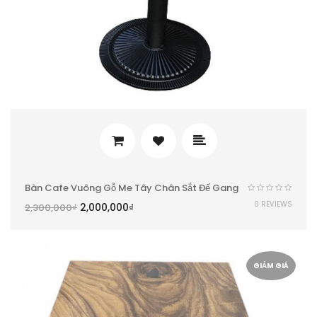
Bàn Cafe Vuông Gỗ Me Tây Chân Sắt Đế Gang
0 REVIEWS
2,000,000
₫
2,300,000
₫
GIẢM GIÁ