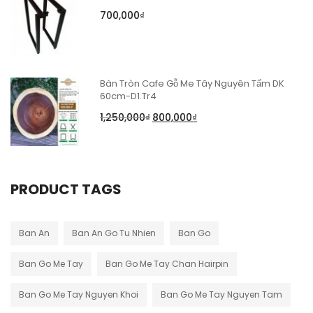
700,000
₫
Bàn Tròn Cafe Gỗ Me Tây Nguyên Tấm DK
60cm-D1.Tr4
1,250,000
₫
800,000
₫
PRODUCT TAGS
Ban An
Ban An Go Tu Nhien
Ban Go
Ban Go Me Tay
Ban Go Me Tay Chan Hairpin
Ban Go Me Tay Nguyen Khoi
Ban Go Me Tay Nguyen Tam