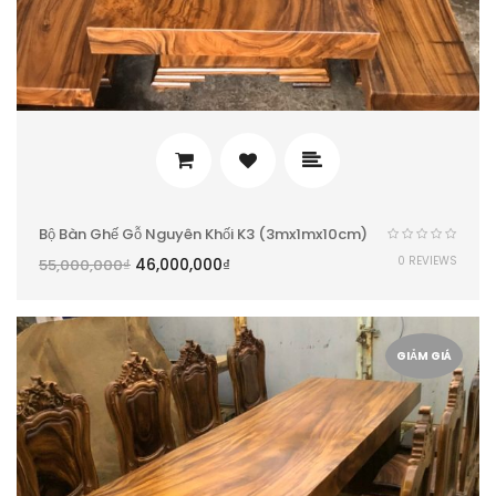
Bộ Bàn Ghế Gỗ Nguyên Khối K3 (3mx1mx10cm)
0 REVIEWS
46,000,000
₫
55,000,000
₫
GIẢM GIÁ