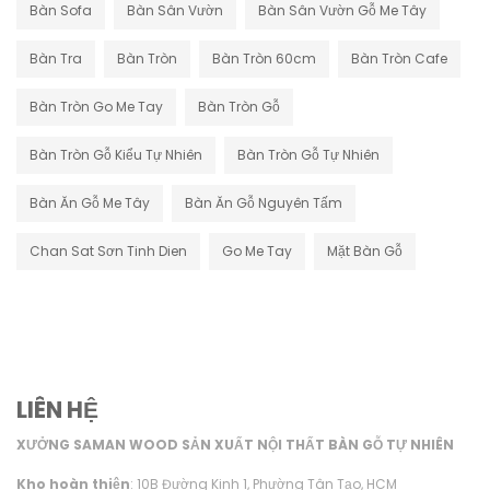
Bàn Sofa
Bàn Sân Vườn
Bàn Sân Vườn Gỗ Me Tây
Bàn Tra
Bàn Tròn
Bàn Tròn 60cm
Bàn Tròn Cafe
Bàn Tròn Go Me Tay
Bàn Tròn Gỗ
Bàn Tròn Gỗ Kiểu Tự Nhiên
Bàn Tròn Gỗ Tự Nhiên
Bàn Ăn Gỗ Me Tây
Bàn Ăn Gỗ Nguyên Tấm
Chan Sat Sơn Tinh Dien
Go Me Tay
Mặt Bàn Gỗ
LIÊN HỆ
XƯỞNG SAMAN WOOD SẢN XUẤT NỘI THẤT BÀN GỖ TỰ NHIÊN
Kho hoàn thiện
: 10B Đường Kinh 1, Phường Tân Tạo, HCM