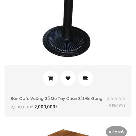
Bàn Cafe Vuông Gỗ Me Tây Chân Sắt Đế Gang
0 REVIEWS
2,000,000
₫
2,300,000
₫
GIẢM GIÁ