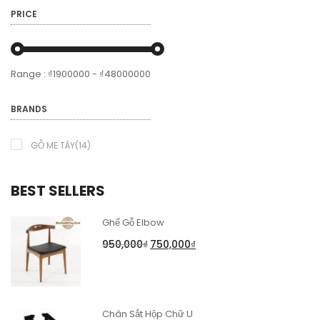
PRICE
Range :
₫
1900000
- ₫
48000000
BRANDS
GỖ ME TÂY(14)
BEST SELLERS
Ghế Gỗ Elbow
950,000
₫
750,000
₫
Chân Sắt Hộp Chữ U