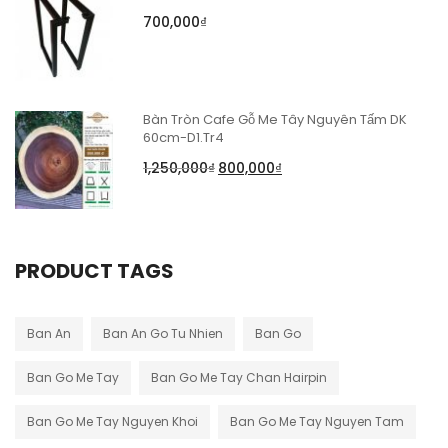
700,000
₫
Bàn Tròn Cafe Gỗ Me Tây Nguyên Tấm DK
60cm-D1.Tr4
1,250,000
₫
800,000
₫
PRODUCT TAGS
Ban An
Ban An Go Tu Nhien
Ban Go
Ban Go Me Tay
Ban Go Me Tay Chan Hairpin
Ban Go Me Tay Nguyen Khoi
Ban Go Me Tay Nguyen Tam