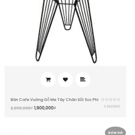
Bàn Cafe Vuông Gỗ Me Tây Chân Sắt Sọc Phi
0 REVIEWS
1,900,000
₫
2,200,000
₫
GIẢM GIÁ