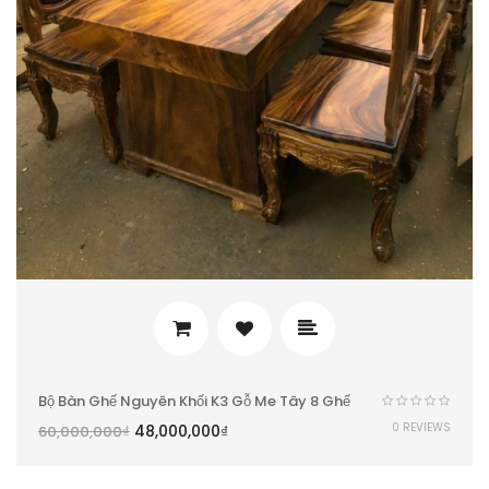
Bộ Bàn Ghế Nguyên Khối K3 Gỗ Me Tây 8 Ghế
0 REVIEWS
48,000,000
₫
60,000,000
₫